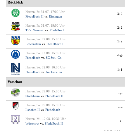
Rückblick
Herren, Fr. 31.07. 17:00 Uhr
3:2
Pfedelbach II
vs.
Bissingen
Herren, Fr. 31.07. 19:00 Uhr
2:2
TSV Neuenst.
vs.
Pfedelbach
Herren, So. 02.08. 15:00 Uhr
1:2
Löwenstein
vs.
Pfedelbach II
Herren, So. 02.08. 15:30 Uhr
abg.
Pfedelbach
vs.
SC Stei.-Co.
Herren, So. 02.08. 16:00 Uhr
1:1
Pfedelbach
vs.
Neckarsulm
Vorschau
Herren, So. 09.08. 15:00 Uhr
-:-
Stockheim
vs.
Pfedelbach II
Herren, So. 09.08. 15:30 Uhr
-:-
Ilshofen II
vs.
Pfedelbach
Herren, Mi. 12.08. 19:30 Uhr
-:-
Wüstenrot
vs.
Pfedelbach II