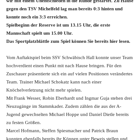
wir mit einem Unentschieden in die Runde gestartet. Zu Hause
gegen den TSV Michelfeld lag man bereits 0:3 hinten und
konnte noch ein 3:3 erreichen.
Spielbeginn der Reserve ist um 13.15 Uhr, die erste
Mannschaft spielt um 15.00 Uhr.
Das Sportplatzblättle zum Spiel können Sie bereits hier lesen.
Vom Auftaktspiel beim SSV Schwäbisch Hall konnte unser Team
hochverdient einen Punkt mit nach Hause bringen. Für den
Zuschauer präsentierte sich ein auf vielen Positionen verändertes
Team. Trainer Michael Schokatz kann nach einer
Knöchelverletzung nicht mehr spielen.
Mit Frank Wesser, Robin Eberhardt und Ingmar Guja stehen drei
Neuzugänge im Stammkader. Zudem zählen die aus der A-
Jugend gewechselten Michael Hoppe und Daniel Dietle bereits
zu festen Größen.
Marcel Hofmann, Steffen Spiesmacher und Patrick Braun
konnten ebenfalls bereits ihr Können unter Beweis stellen und