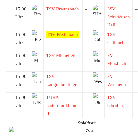
15:00
TSV Braunsbach
–
SSV
–
Uhr
Schwäbisch
Hall
15:00
TSV Pfedelbach
–
TSV
–
Uhr
Gaildorf
15:00
TSV Michelfeld
–
SV
–
Uhr
Morsbach
15:00
TSV
–
SV
–
Uhr
Langenbeutingen
Westheim
15:00
TURA
–
TSV
–
Uhr
Untermünkheim
Ohrnberg
II
Spielfrei: