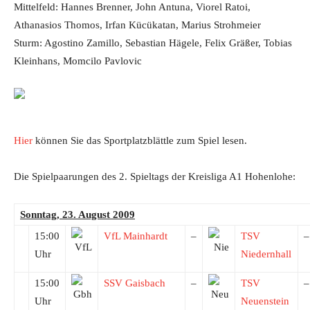
Mittelfeld: Hannes Brenner, John Antuna, Viorel Ratoi,
Athanasios Thomos, Irfan Kücükatan, Marius Strohmeier
Sturm: Agostino Zamillo, Sebastian Hägele, Felix Gräßer, Tobias
Kleinhans, Momcilo Pavlovic
Hier
können Sie das Sportplatzblättle zum Spiel lesen.
Die Spielpaarungen des 2. Spieltags der Kreisliga A1 Hohenlohe:
Sonntag, 23. August 2009
15:00
VfL Mainhardt
–
TSV
–
Uhr
Niedernhall
15:00
SSV Gaisbach
–
TSV
–
Uhr
Neuenstein