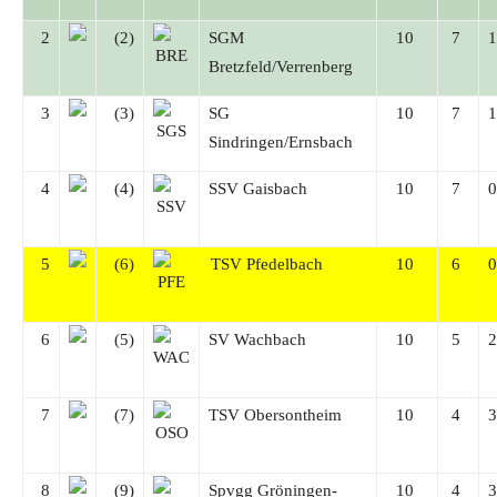
2
(2)
SGM
10
7
Bretzfeld/Verrenberg
3
(3)
SG
10
7
Sindringen/Ernsbach
4
(4)
SSV Gaisbach
10
7
5
(6)
TSV Pfedelbach
10
6
6
(5)
SV Wachbach
10
5
7
(7)
TSV Obersontheim
10
4
8
(9)
Spvgg Gröningen-
10
4