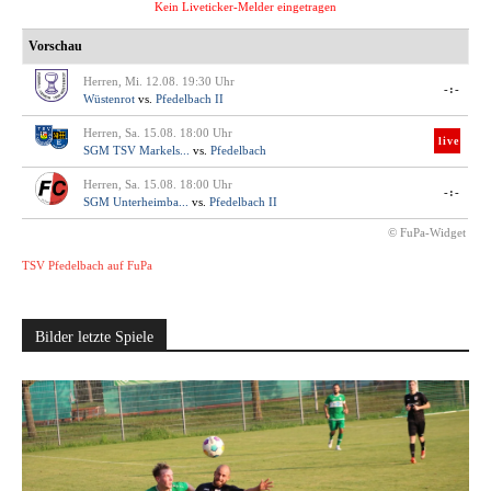
Kein Liveticker-Melder eingetragen
Vorschau
Herren, Mi. 12.08. 19:30 Uhr
-:-
Wüstenrot
vs.
Pfedelbach II
Herren, Sa. 15.08. 18:00 Uhr
live
SGM TSV Markels...
vs.
Pfedelbach
Herren, Sa. 15.08. 18:00 Uhr
-:-
SGM Unterheimba...
vs.
Pfedelbach II
© FuPa-Widget
TSV Pfedelbach auf FuPa
Bilder letzte Spiele