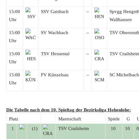
15:00
SSV Gaisbach
–
Spvgg Hengstf
Uhr
Wallhausen
15:00
SV Wachbach
–
TSV Obersont
Uhr
15:00
TSV Hessental
–
TSV Crailshei
Uhr
15:00
FV Künzelsau
–
SC Michelbach
Uhr
Die Tabelle nach dem 10. Spieltag der Bezirksliga Hohenlohe:
Platz
Mannschaft
Spiele
G
1
(1)
TSV Crailsheim
10
10