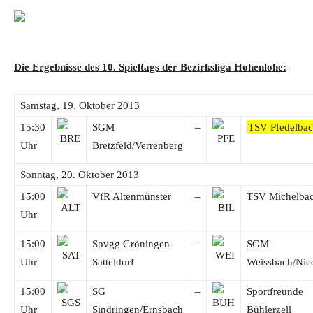
Die Ergebnisse des 10. Spieltags der Bezirksliga Hohenlohe:
Samstag, 19. Oktober 2013
15:30
SGM
–
TSV Pfedelba
Uhr
Bretzfeld/Verrenberg
Sonntag, 20. Oktober 2013
15:00
VfR Altenmünster
–
TSV Michelbac
Uhr
15:00
Spvgg Gröningen-
–
SGM
Uhr
Satteldorf
Weissbach/Nie
15:00
SG
–
Sportfreunde
Uhr
Sindringen/Ernsbach
Bühlerzell