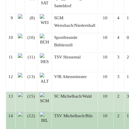
Satteldorf
9
(8)
SGM
10
4
Weissbach/Niedernhall
10
(10)
Sportfreunde
10
4
Bühlerzell
11
(11)
TSV Hessental
10
3
12
(13)
VfR Altenmünster
10
3
13
(15)
SC Michelbach/Wald
10
2
14
(12)
TSV Michelbach/Bilz
10
2