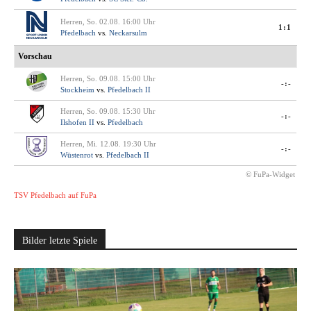
Herren, So. 02.08. 16:00 Uhr
1:1
Pfedelbach
vs.
Neckarsulm
Vorschau
Herren, So. 09.08. 15:00 Uhr
-:-
Stockheim
vs.
Pfedelbach II
Herren, So. 09.08. 15:30 Uhr
-:-
Ilshofen II
vs.
Pfedelbach
Herren, Mi. 12.08. 19:30 Uhr
-:-
Wüstenrot
vs.
Pfedelbach II
© FuPa-Widget
TSV Pfedelbach auf FuPa
Bilder letzte Spiele