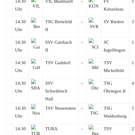
14:30
VfL Mainhardt
–
FV
1
Uhr
Künzelsau
14:30
TSG Bretzfeld
–
SV Rieden
3
Uhr
II
14:30
SSV Gaisbach
–
SC
1
Uhr
II
Ingelfingen
14:30
TSV Gaildorf
–
TSV
1
Uhr
Michelfeld
14:30
SSV
–
TSG
4
Uhr
Schwäbisch
Öhringen II
Hall
14:30
TSV Neuenstein
–
TSG
5
Uhr
Waldenburg
14:30
TURA
–
TSV
2