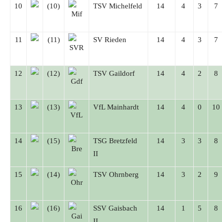
10
(10)
TSV Michelfeld
14
4
3
7
11
(11)
SV Rieden
14
4
3
7
12
(12)
TSV Gaildorf
14
4
2
8
13
(13)
VfL Mainhardt
14
4
0
10
14
(15)
TSG Bretzfeld
14
3
3
8
II
15
(14)
TSV Ohrnberg
14
3
2
9
16
(16)
SSV Gaisbach
14
1
5
8
II