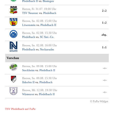
Pfedelbach II
vs.
Bissingen
Herren, Fr. 31.07. 19:00 Uhr
2:2
TSV Neuenst.
vs.
Pfedelbach
Herren, So. 02.08. 15:00 Uhr
1:2
Löwenstein
vs.
Pfedelbach II
Herren, So. 02.08. 15:30 Uhr
abg.
Pfedelbach
vs.
SC Stei.-Co.
Herren, So. 02.08. 16:00 Uhr
1:1
Pfedelbach
vs.
Neckarsulm
Vorschau
Herren, So. 09.08. 15:00 Uhr
-:-
Stockheim
vs.
Pfedelbach II
Herren, So. 09.08. 15:30 Uhr
-:-
Ilshofen II
vs.
Pfedelbach
Herren, Mi. 12.08. 19:30 Uhr
-:-
Wüstenrot
vs.
Pfedelbach II
© FuPa-Widget
TSV Pfedelbach auf FuPa