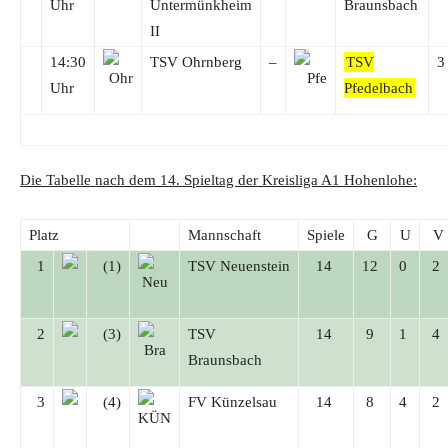
Uhr
Untermünkheim
Braunsbach
II
14:30
TSV Ohrnberg
–
TSV
3
Uhr
Pfedelbach
Die Tabelle nach dem 14. Spieltag der Kreisliga A1 Hohenlohe:
Platz
Mannschaft
Spiele
G
U
V
1
(1)
TSV Neuenstein
14
12
0
2
2
(3)
TSV
14
9
1
4
Braunsbach
3
(4)
FV Künzelsau
14
8
4
2