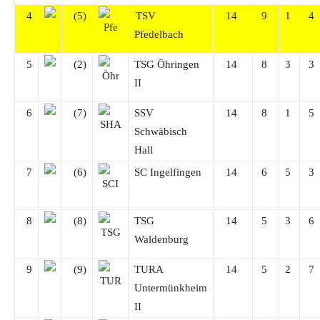
4
(5)
TSV
14
9
1
4
Pfedelbach
5
(2)
TSG Öhringen
14
8
3
3
II
6
(7)
SSV
14
8
1
5
Schwäbisch
Hall
7
(6)
SC Ingelfingen
14
6
5
3
8
(8)
TSG
14
5
3
6
Waldenburg
9
(9)
TURA
14
5
2
7
Untermünkheim
II