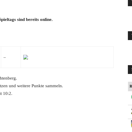
ieltags sind bereits online.
–
htenberg.
etzen und weitere Punkte sammeln.
R
t 10:2.