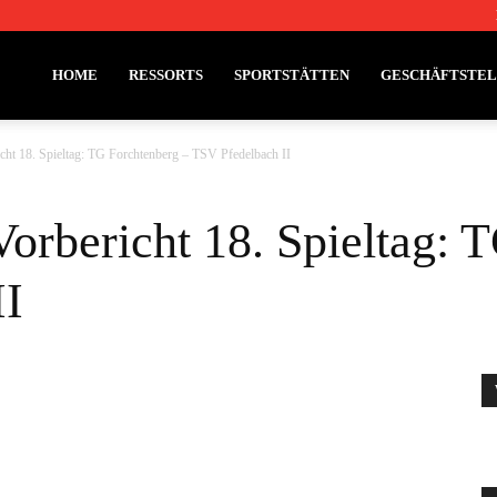
HOME
RESSORTS
SPORTSTÄTTEN
GESCHÄFTSTE
cht 18. Spieltag: TG Forchtenberg – TSV Pfedelbach II
Vorbericht 18. Spieltag: 
II