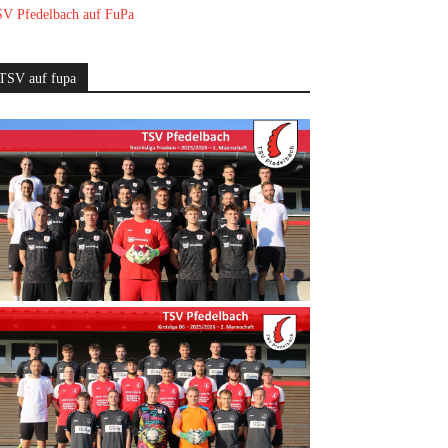
V Pfedelbach auf FuPa
TSV auf fupa