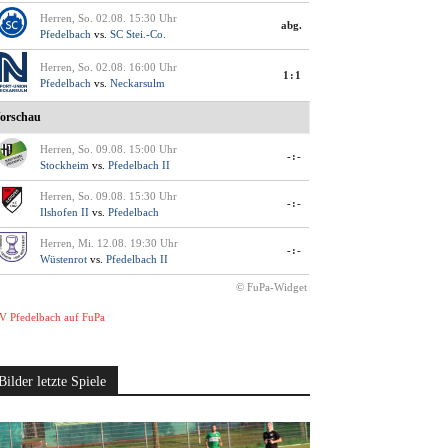
Herren, So. 02.08. 15:30 Uhr
abg.
Pfedelbach
vs.
SC Stei.-Co.
Herren, So. 02.08. 16:00 Uhr
1:1
Pfedelbach
vs.
Neckarsulm
orschau
Herren, So. 09.08. 15:00 Uhr
-:-
Stockheim
vs.
Pfedelbach II
Herren, So. 09.08. 15:30 Uhr
-:-
Ilshofen II
vs.
Pfedelbach
Herren, Mi. 12.08. 19:30 Uhr
-:-
Wüstenrot
vs.
Pfedelbach II
© FuPa-Widget
V Pfedelbach auf FuPa
Bilder letzte Spiele