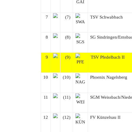
7
(7)
TSV Schwabbach
8
(8)
SG Sindringen/Ernsbac
9
(9)
TSV Pfedelbach II
10
(10)
Phoenix Nagelsberg
11
(11)
SGM Weissbach/Nieder
12
(12)
FV Künzelsau II