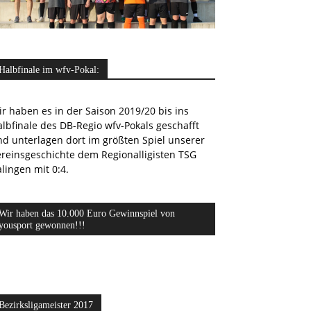
Halbfinale im wfv-Pokal:
r haben es in der Saison 2019/20 bis ins
lbfinale des DB-Regio wfv-Pokals geschafft
nd unterlagen dort im größten Spiel unserer
ereinsgeschichte dem Regionalligisten TSG
lingen mit 0:4.
Wir haben das 10.000 Euro Gewinnspiel von
yousport gewonnen!!!
Bezirksligameister 2017