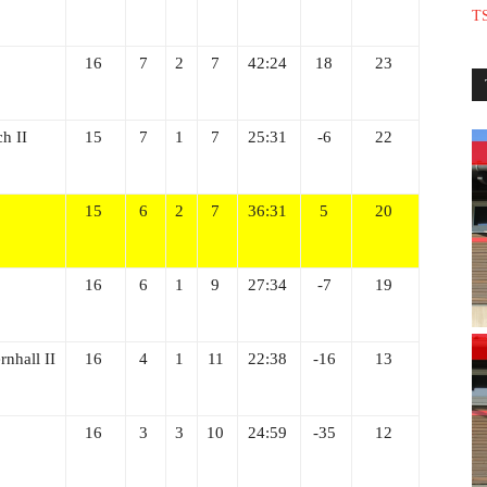
TS
16
7
2
7
42:24
18
23
h II
15
7
1
7
25:31
-6
22
15
6
2
7
36:31
5
20
16
6
1
9
27:34
-7
19
nhall II
16
4
1
11
22:38
-16
13
16
3
3
10
24:59
-35
12