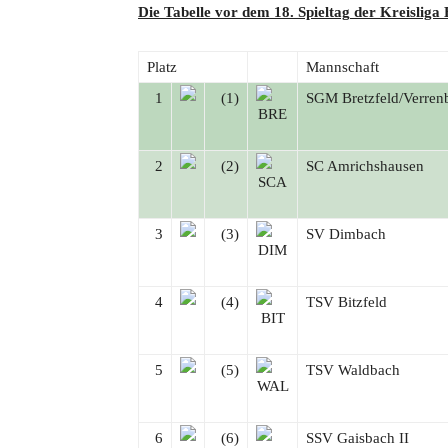
Die Tabelle vor dem 18. Spieltag
der Kreisliga
Platz
Mannschaft
1
(1)
SGM Bretzfeld/Verrenb
2
(2)
SC Amrichshausen
3
(3)
SV Dimbach
4
(4)
TSV Bitzfeld
5
(5)
TSV Waldbach
6
(6)
SSV Gaisbach II