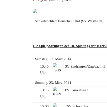
Schiedsrichter: Henschel, Olaf (SV Westheim)
Die Spielpaarungen des 18. Spieltags der Kreis
Samstag, 22. März 2014
13:45
SG Sindringen/Ernsbach II
Uhr
Sonntag, 23. März 2014
13:15
FV Künzelsau II
Uhr
15:00
TSV Schwabbach