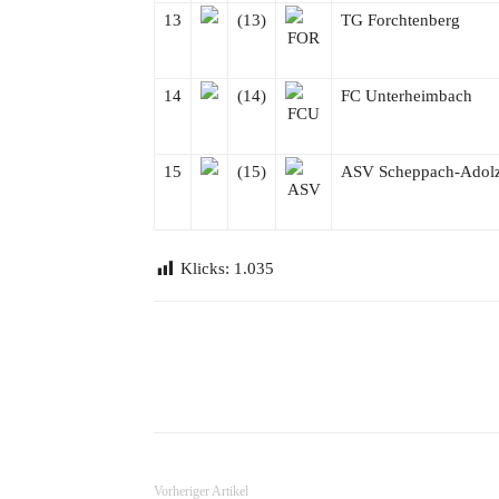
13
(13)
TG Forchtenberg
14
(14)
FC Unterheimbach
15
(15)
ASV Scheppach-Adolz
Klicks:
1.035
Teilen
Vorheriger Artikel