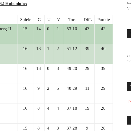
Hie
 B2 Hohenlohe:
Sp
Spiele
G
U
V
Tore
Diff.
Punkte
erg II
15
14
0
1
53:10
43
42
16
13
1
2
51:12
39
40
15
30
16
13
0
3
49:20
29
39
16
9
2
5
40:29
11
29
TS
16
8
4
4
37:18
19
28
15
8
4
3
37:28
9
28