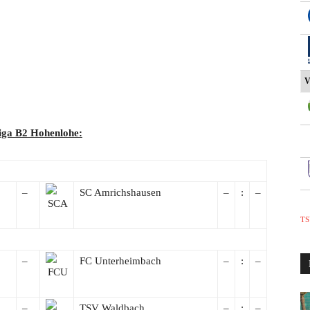
V
liga B2 Hohenlohe:
–
SC Amrichshausen
–
:
–
TS
–
FC Unterheimbach
–
:
–
–
TSV Waldbach
–
:
–