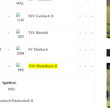
–
SSV Gaisbach II
–
:
–
–
TSV Bitzfeld
–
:
–
I
–
SV Dimbach
–
:
–
–
TSV Pfedelbach II
–
:
–
Spielfrei:
sbach/Niedernhall II