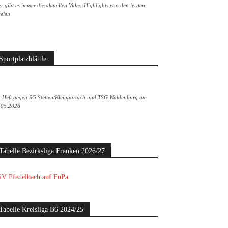
r gibt es immer die aktuellen Video-Highlights von den letzten
ielen
Sportplatzblättle:
. Heft gegen SG Stetten/Kleingartach und TSG Waldenburg am
.05.2026
Tabelle Bezirksliga Franken 2026/27
V Pfedelbach auf FuPa
Tabelle Kreisliga B6 2024/25