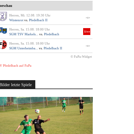
orschau
Herren, Mi. 12.08. 19:30 Uhr
-:-
Wüstenrot
vs.
Pfedelbach II
Herren, Sa. 15.08. 18:00 Uhr
live
SGM TSV Markels...
vs.
Pfedelbach
Herren, Sa. 15.08. 18:00 Uhr
-:-
SGM Unterheimba...
vs.
Pfedelbach II
© FuPa-Widget
V Pfedelbach auf FuPa
Bilder letzte Spiele