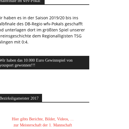
Halbfinale im wfv-Pokal:
r haben es in der Saison 2019/20 bis ins
lbfinale des DB-Regio wfv-Pokals geschafft
nd unterlagen dort im größten Spiel unserer
ereinsgeschichte dem Regionalligisten TSG
lingen mit 0:4.
Wir haben das 10.000 Euro Gewinnspiel von
yousport gewonnen!!!
Bezirksligameister 2017
Hier gibts Berichte, Bilder, Videos, ...
zur Meisterschaft der 1. Mannschaft