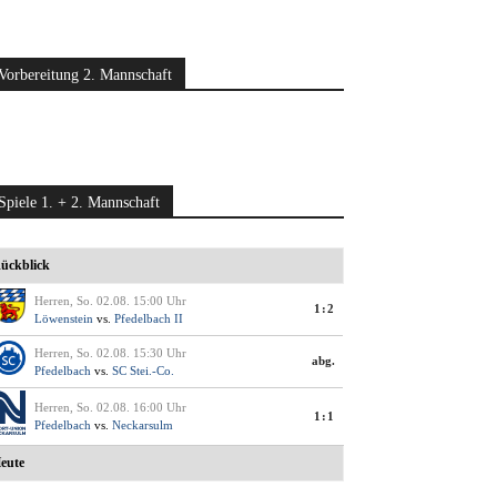
Vorbereitung 2. Mannschaft
Spiele 1. + 2. Mannschaft
ückblick
Herren, So. 02.08. 15:00 Uhr
1:2
Löwenstein
vs.
Pfedelbach II
Herren, So. 02.08. 15:30 Uhr
abg.
Pfedelbach
vs.
SC Stei.-Co.
Herren, So. 02.08. 16:00 Uhr
1:1
Pfedelbach
vs.
Neckarsulm
eute