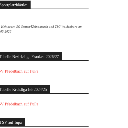
Sportplatzblättle:
. Heft gegen SG Stetten/Kleingartach und TSG Waldenburg am
.05.2026
Tabelle Bezirksliga Franken 2026/27
V Pfedelbach auf FuPa
Tabelle Kreisliga B6 2024/25
V Pfedelbach auf FuPa
TSV auf fupa