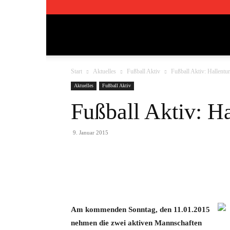
TSV
Start
Aktuelles
Fußball Aktiv
Fußball Aktiv: Hallentu
Pfedelbach
Aktuelles
Fußball Aktiv
Fußball Aktiv: H
1911
9. Januar 2015
e.V.
Teilen
Am kommenden Sonntag, den 11.01.2015
nehmen die zwei aktiven Mannschaften