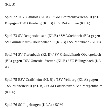
(KL B)
Spiel 72 TSV Gaildorf (KL A) / SGM Bretzfeld/Verrenb. II (KL
B)
gegen
TSV Ohrnberg (KL B) / TV Rot am See (KL A)
Spiel 73 SV Rengershausen (KL B) / SV Wachbach (BL)
gegen
SV Gründelhardt-Oberspeltach II (KL B) / SV Morsbach (KL B)
Spiel 74 SV Tiefenbach (KL B) / SV Gründelhardt-Oberspeltach
(BL)
gegen
TSV Unterdeufstetten (KL B) / FC Billingsbach (KL
A)
Spiel 75 ESV Crailsheim (KL B) / TSV Vellberg (KL A)
gegen
TSV Michelfeld II (KL B) / SGM Löffelstelzen/Bad Mergentheim
(KL A)
Spiel 76 SC Ingelfingen (KL A) / SGM