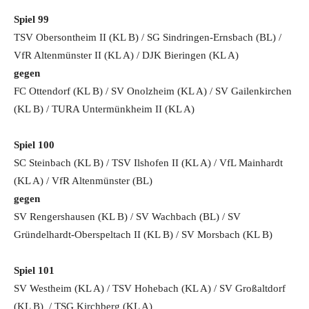
Spiel 99
TSV Obersontheim II (KL B) / SG Sindringen-Ernsbach (BL) /
VfR Altenmünster II (KL A) / DJK Bieringen (KL A)
gegen
FC Ottendorf (KL B) / SV Onolzheim (KL A) / SV Gailenkirchen
(KL B) / TURA Untermünkheim II (KL A)
Spiel 100
SC Steinbach (KL B) / TSV Ilshofen II (KL A) / VfL Mainhardt
(KL A) / VfR Altenmünster (BL)
gegen
SV Rengershausen (KL B) / SV Wachbach (BL)
/ SV
Gründelhardt-Oberspeltach II (KL B) / SV Morsbach (KL B)
Spiel 101
SV Westheim (KL A) / TSV Hohebach (KL A)
/ SV Großaltdorf
(KL B) / TSG Kirchberg (KL A)