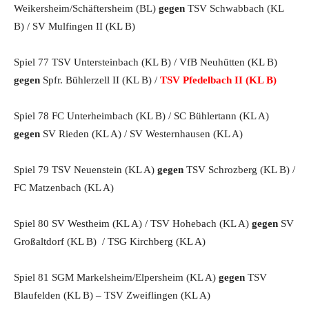
Weikersheim/Schäftersheim (BL)
gegen
TSV Schwabbach (KL
B) / SV Mulfingen II (KL B)
Spiel 77 TSV Untersteinbach (KL B) / VfB Neuhütten (KL B)
gegen
Spfr. Bühlerzell II (KL B) /
TSV Pfedelbach II (KL B)
Spiel 78 FC Unterheimbach (KL B) / SC Bühlertann (KL A)
gegen
SV Rieden (KL A) / SV Westernhausen (KL A)
Spiel 79 TSV Neuenstein (KL A)
gegen
TSV Schrozberg (KL B) /
FC Matzenbach (KL A)
Spiel 80 SV Westheim (KL A) / TSV Hohebach (KL A)
gegen
SV
Großaltdorf (KL B) / TSG Kirchberg (KL A)
Spiel 81 SGM Markelsheim/Elpersheim (KL A)
gegen
TSV
Blaufelden (KL B) – TSV Zweiflingen (KL A)