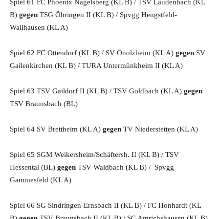
Spiel 61 FC Phoenix Nagelsberg (KL B) / TSV Laudenbach (KL
B)
gegen
TSG Öhringen II (KL B) / Spvgg Hengstfeld-
Wallhausen (KL A)
Spiel 62 FC Ottendorf (KL B) / SV Onolzheim (KL A)
gegen
SV
Gailenkirchen (KL B) / TURA Untermünkheim II (KL A)
Spiel 63 TSV Gaildorf II (KL B) / TSV Goldbach (KL A)
gegen
TSV Braunsbach (BL)
Spiel 64 SV Brettheim (KL A)
gegen
TV Niederstetten (KL A)
Spiel 65 SGM Weikersheim/Schäftersh. II (KL B) / TSV
Hessental (BL)
gegen
TSV Waldbach (KL B) / Spvgg
Gammesfeld (KL A)
Spiel 66 SG Sindringen-Ernsbach II (KL B) / FC Honhardt (KL
B)
gegen
TSV Braunsbach II (KL B) / SC Amrichshausen (KL B)