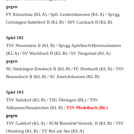
gegen
FV Künzelsau (KL A) / Spfr. Leukershaussen (KL A) / Spvgg
Gröningen-Satteldorf II (KL B) / SSV Gaisbach II (KL B)
Spiel 102
TSV Neuenstein II (KL B) / Spvgg Apfelbach/Herrenzimmern
(KL A) / SV Wachbach II (KL B) / SV Tüngental (KL A)
gegen
SG Sindringen-Ernsbach II (KL B) / FC Honhardt (KL B) / TSV
Braunsbach II (KL B) / SC Amrichshausen (KL B)
Spiel 103
TSV Sulzdorf (KL B) / TSG Öhringen (BL) / TSV
Althausen/Neunkichen (KL B) /
TSV Pfedelbach (BL)
gegen
TSV Gaildorf (KL A) / SGM Bretzfeld/Verrenb. II (KL B) / TSV
Ohrnberg (KL B) / TV Rot am See (KL A)