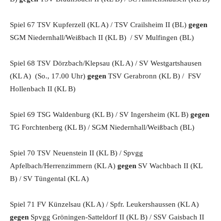
Spiel 67 TSV Kupferzell (KL A) / TSV Crailsheim II (BL)
gegen
SGM Niedernhall/Weißbach II (KL B) / SV Mulfingen (BL)
Spiel 68 TSV Dörzbach/Klepsau (KL A) / SV Westgartshausen
(KL A) (So., 17.00 Uhr)
gegen
TSV Gerabronn (KL B) / FSV
Hollenbach II (KL B)
Spiel 69 TSG Waldenburg (KL B) / SV Ingersheim (KL B)
gegen
TG Forchtenberg (KL B) / SGM Niedernhall/Weißbach (BL)
Spiel 70 TSV Neuenstein II (KL B) / Spvgg
Apfelbach/Herrenzimmern (KL A)
gegen
SV Wachbach II (KL
B) / SV Tüngental (KL A)
Spiel 71 FV Künzelsau (KL A) / Spfr. Leukershaussen (KL A)
gegen
Spvgg Gröningen-Satteldorf II (KL B) / SSV Gaisbach II