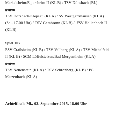
Markelsheim/Elpersheim II (KL B) / TSV Dünsbach (BL)
gegen
TSV Dörzbach/Klepsau (KL A) / SV Westgartshausen (KL A)
(So., 17.00 Uhr) / TSV Gerabronn (KL B) / FSV Hollenbach II
(KL B)
Spiel 107
ESV Crailsheim (KL B) / TSV Vellberg (KL A) / TSV Michelfeld
II (KL B) / SGM Löffelstelzen/Bad Mergentheim (KL A)
gegen
TSV Neuenstein (KL A) / TSV Schrozberg (KL B) / FC
Matzenbach (KL A)
Achtelfinale Mi., 02. September 2015, 18.00 Uhr