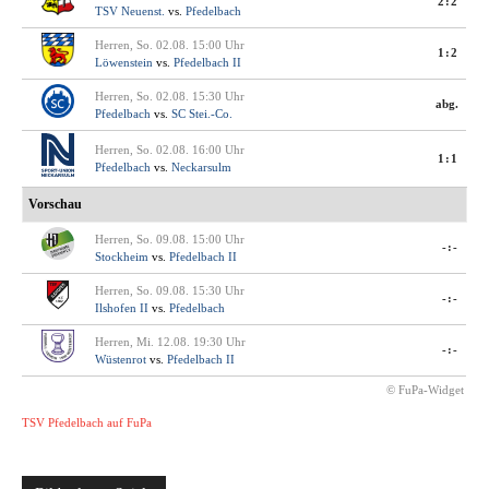
2:2
TSV Neuenst.
vs.
Pfedelbach
Herren, So. 02.08. 15:00 Uhr
1:2
Löwenstein
vs.
Pfedelbach II
Herren, So. 02.08. 15:30 Uhr
abg.
Pfedelbach
vs.
SC Stei.-Co.
Herren, So. 02.08. 16:00 Uhr
1:1
Pfedelbach
vs.
Neckarsulm
Vorschau
Herren, So. 09.08. 15:00 Uhr
-:-
Stockheim
vs.
Pfedelbach II
Herren, So. 09.08. 15:30 Uhr
-:-
Ilshofen II
vs.
Pfedelbach
Herren, Mi. 12.08. 19:30 Uhr
-:-
Wüstenrot
vs.
Pfedelbach II
© FuPa-Widget
TSV Pfedelbach auf FuPa