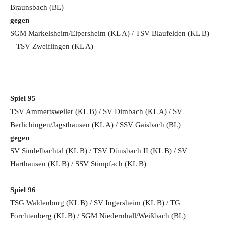
Braunsbach (BL)
gegen
SGM Markelsheim/Elpersheim (KL A) / TSV Blaufelden (KL B)
– TSV Zweiflingen (KL A)
Spiel 95
TSV Ammertsweiler (KL B) / SV Dimbach (KL A) / SV
Berlichingen/Jagsthausen (KL A) / SSV Gaisbach (BL)
gegen
SV Sindelbachtal (KL B) / TSV Dünsbach II (KL B)
/ SV
Harthausen (KL B) / SSV Stimpfach (KL B)
Spiel 96
TSG Waldenburg (KL B) / SV Ingersheim (KL B) / TG
Forchtenberg (KL B) / SGM Niedernhall/Weißbach (BL)