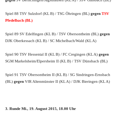
gegen
SV Berlichingen/Jagsthausen (KL A) / SSV Gaisbach (BL)
Spiel 88 TSV Sulzdorf (KL B) / TSG Öhringen (BL)
gegen
TSV
Pfedelbach (BL)
Spiel 89 SV Edelfingen (KL B) / TSV Obersontheim (BL)
gegen
DJK Oberkessach (KL B) / SC Michelbach/Wald (KL A)
Spiel 90 TSV Hessental II (KL B) / FC Cregingen (KL A)
gegen
SGM Markelsheim/Elpersheim II (KL B) / TSV Dünsbach (BL)
Spiel 91 TSV Obersontheim II (KL B) / SG Sindringen-Ernsbach
(BL)
gegen
VfR Altenmünster II (KL A) / DJK Bieringen (KL A)
3. Runde Mi., 19. August 2015, 18.00 Uhr