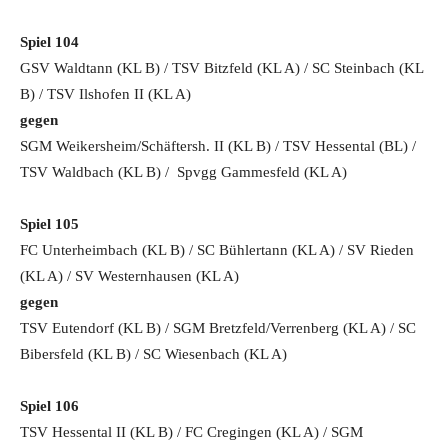
Spiel 104
GSV Waldtann (KL B) / TSV Bitzfeld (KL A) / SC Steinbach (KL
B) / TSV Ilshofen II (KL A)
gegen
SGM Weikersheim/Schäftersh. II (KL B) / TSV Hessental (BL) /
TSV Waldbach (KL B) / Spvgg Gammesfeld (KL A)
Spiel 105
FC Unterheimbach (KL B) / SC Bühlertann (KL A) / SV Rieden
(KL A) / SV Westernhausen (KL A)
gegen
TSV Eutendorf (KL B) / SGM Bretzfeld/Verrenberg (KL A) / SC
Bibersfeld (KL B) / SC Wiesenbach (KL A)
Spiel 106
TSV Hessental II (KL B) / FC Cregingen (KL A) / SGM