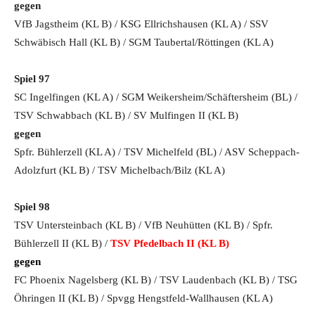
gegen
VfB Jagstheim (KL B) / KSG Ellrichshausen (KL A) / SSV
Schwäbisch Hall (KL B) / SGM Taubertal/Röttingen (KL A)
Spiel 97
SC Ingelfingen (KL A) / SGM Weikersheim/Schäftersheim (BL)
/
TSV Schwabbach (KL B) / SV Mulfingen II (KL B)
gegen
Spfr. Bühlerzell (KL A) / TSV Michelfeld (BL) / ASV Scheppach-
Adolzfurt (KL B) / TSV Michelbach/Bilz (KL A)
Spiel 98
TSV Untersteinbach (KL B) / VfB Neuhütten (KL B) / Spfr.
Bühlerzell II (KL B) /
TSV Pfedelbach II (KL B)
gegen
FC Phoenix Nagelsberg (KL B) / TSV Laudenbach (KL B) / TSG
Öhringen II (KL B) / Spvgg Hengstfeld-Wallhausen (KL A)