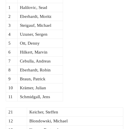
1
Halilovic, Sead
2
Eberhardt, Moritz
3
Steigauf, Michael
4
Uzuner, Sergen
5
Ott, Denny
6
Hilkert, Marvin
7
Cebulla, Andreas
8
Eberhardt, Robin
9
Braun, Patrick
10
Krämer, Julian
11
Schmidgall, Jens
21
Keicher, Steffen
12
Blondowski, Michael