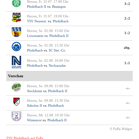
Herren, Fr. 31.07. 17:00 Uhr
3:2
Pfedelbach II
vs.
Bissingen
Herren, Fr. 31.07. 19:00 Uhr
2:2
TSV Neuenst.
vs.
Pfedelbach
Herren, So. 02.08. 15:00 Uhr
1:2
Löwenstein
vs.
Pfedelbach II
Herren, So. 02.08. 15:30 Uhr
abg.
Pfedelbach
vs.
SC Stei.-Co.
Herren, So. 02.08. 16:00 Uhr
1:1
Pfedelbach
vs.
Neckarsulm
Vorschau
Herren, So. 09.08. 15:00 Uhr
-:-
Stockheim
vs.
Pfedelbach II
Herren, So. 09.08. 15:30 Uhr
-:-
Ilshofen II
vs.
Pfedelbach
Herren, Mi. 12.08. 19:30 Uhr
-:-
Wüstenrot
vs.
Pfedelbach II
© FuPa-Widget
TSV Pfedelbach auf FuPa