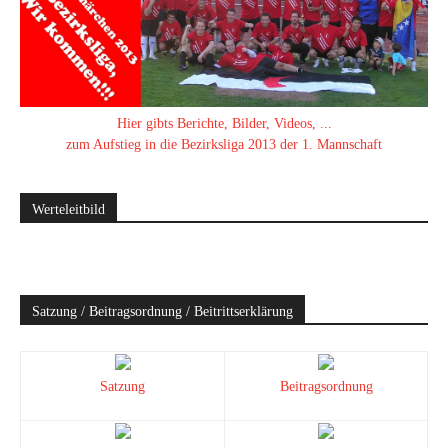
Hier gibts Berichte, Bilder, Videos, ...
zum Aufstieg in die Bezirksliga 2013 der 1. Mannschaft
Werteleitbild
Satzung / Beitragsordnung / Beitrittserklärung
Satzung
Beitragsordnung