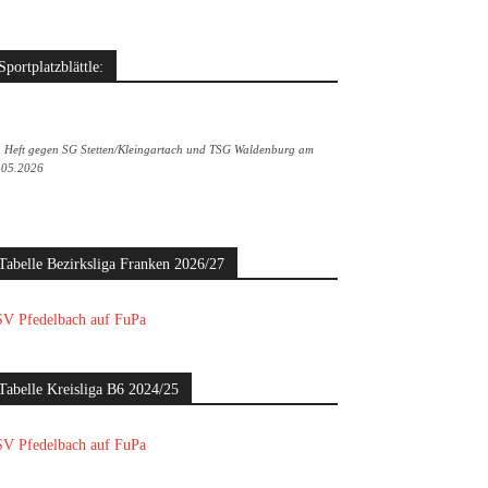
Sportplatzblättle:
. Heft gegen SG Stetten/Kleingartach und TSG Waldenburg am
.05.2026
Tabelle Bezirksliga Franken 2026/27
V Pfedelbach auf FuPa
Tabelle Kreisliga B6 2024/25
V Pfedelbach auf FuPa