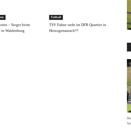
ren
Fußball
ioren – Sieger beim
TSV Fahne weht im DFB Quartier in
r in Waldenburg
Herzogenaurach!!!
Hie
Sp