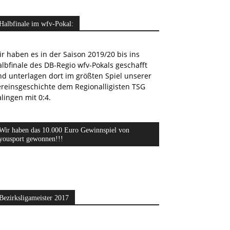
Halbfinale im wfv-Pokal:
r haben es in der Saison 2019/20 bis ins
lbfinale des DB-Regio wfv-Pokals geschafft
nd unterlagen dort im größten Spiel unserer
ereinsgeschichte dem Regionalligisten TSG
lingen mit 0:4.
Wir haben das 10.000 Euro Gewinnspiel von
yousport gewonnen!!!
Bezirksligameister 2017