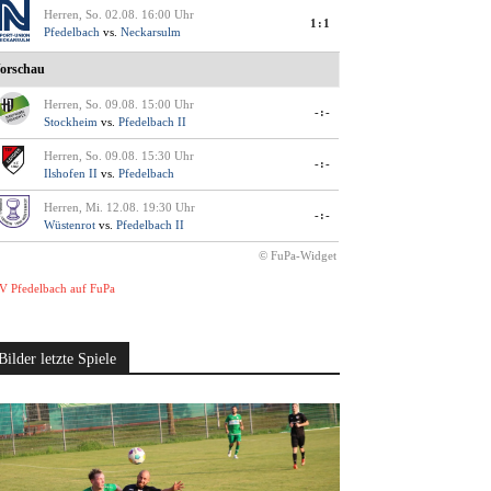
Herren, So. 02.08. 16:00 Uhr
1:1
Pfedelbach
vs.
Neckarsulm
orschau
Herren, So. 09.08. 15:00 Uhr
-:-
Stockheim
vs.
Pfedelbach II
Herren, So. 09.08. 15:30 Uhr
-:-
Ilshofen II
vs.
Pfedelbach
Herren, Mi. 12.08. 19:30 Uhr
-:-
Wüstenrot
vs.
Pfedelbach II
© FuPa-Widget
V Pfedelbach auf FuPa
Bilder letzte Spiele