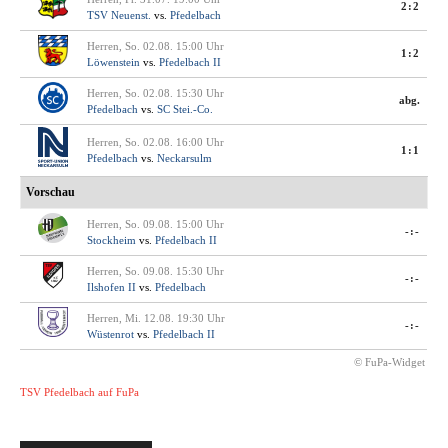
2:2
TSV Neuenst.
vs.
Pfedelbach
Herren, So. 02.08. 15:00 Uhr
1:2
Löwenstein
vs.
Pfedelbach II
Herren, So. 02.08. 15:30 Uhr
abg.
Pfedelbach
vs.
SC Stei.-Co.
Herren, So. 02.08. 16:00 Uhr
1:1
Pfedelbach
vs.
Neckarsulm
Vorschau
Herren, So. 09.08. 15:00 Uhr
-:-
Stockheim
vs.
Pfedelbach II
Herren, So. 09.08. 15:30 Uhr
-:-
Ilshofen II
vs.
Pfedelbach
Herren, Mi. 12.08. 19:30 Uhr
-:-
Wüstenrot
vs.
Pfedelbach II
© FuPa-Widget
TSV Pfedelbach auf FuPa