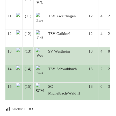
11
(11)
TSV Zweiflingen
12
4
2
12
(12)
TSV Gaildorf
12
4
2
13
(13)
SV Westheim
13
4
0
14
(14)
TSV Schwabbach
13
2
2
15
(15)
SC
13
0
3
Michelbach/Wald II
Klicks:
1.183