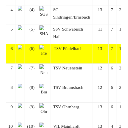
4
(4)
SG
13
7
2
Sindringen/Ernsbach
5
(5)
SSV Schwäbisch
11
7
1
Hall
6
(6)
TSV Pfedelbach
13
7
1
7
(7)
TSV Neuenstein
12
6
2
8
(8)
TSV Braunsbach
12
6
2
9
(9)
TSV Ohrnberg
13
6
1
10
(10)
VfL Mainhardt
13
4
3