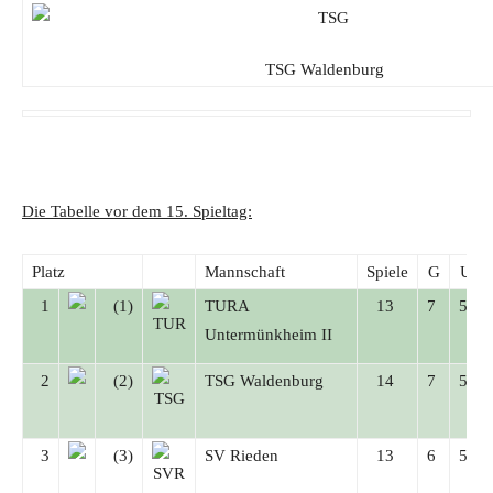
TSG Waldenburg
Die Tabelle vor dem 15. Spieltag:
Platz
Mannschaft
Spiele
G
U
1
(1)
TURA
13
7
5
Untermünkheim II
2
(2)
TSG Waldenburg
14
7
5
3
(3)
SV Rieden
13
6
5