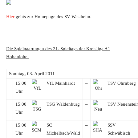
Hier
gehts zur Homepage des SV Westheim.
Die Spielpaarungen des 21. Spieltags der Kreisliga A1
Hohenlohe:
Sonntag, 03. April 2011
15:00
VfL Mainhardt
–
TSV Ohrnberg
Uhr
15:00
TSG Waldenburg
–
TSV Neuenstei
Uhr
15:00
SC
–
SSV
Uhr
Michelbach/Wald
Schwäbisch