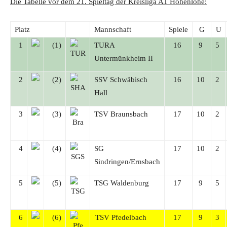
Die Tabelle vor dem 21. Spieltag der Kreisliga A1 Hohenlohe:
Platz
Mannschaft
Spiele
G
U
1
(1)
TURA
16
9
5
Untermünkheim II
2
(2)
SSV Schwäbisch
16
10
2
Hall
3
(3)
TSV Braunsbach
17
10
2
4
(4)
SG
17
10
2
Sindringen/Ernsbach
5
(5)
TSG Waldenburg
17
9
5
6
(6)
TSV Pfedelbach
17
9
3