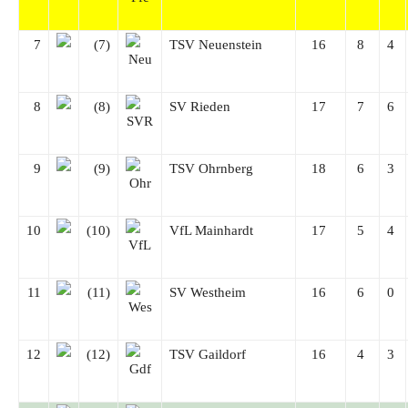
7
(7)
TSV Neuenstein
16
8
4
8
(8)
SV Rieden
17
7
6
9
(9)
TSV Ohrnberg
18
6
3
10
(10)
VfL Mainhardt
17
5
4
11
(11)
SV Westheim
16
6
0
12
(12)
TSV Gaildorf
16
4
3