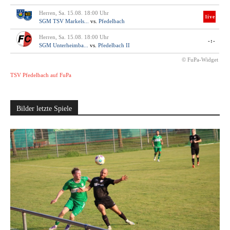
Herren, Sa. 15.08. 18:00 Uhr
live
SGM TSV Markels...
vs.
Pfedelbach
Herren, Sa. 15.08. 18:00 Uhr
-:-
SGM Unterheimba...
vs.
Pfedelbach II
© FuPa-Widget
TSV Pfedelbach auf FuPa
Bilder letzte Spiele