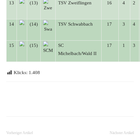
13
(13)
TSV Zweiflingen
16
4
2
14
(14)
TSV Schwabbach
17
3
4
15
(15)
SC
17
1
3
Michelbach/Wald II
Klicks:
1.408
Vorheriger Artikel
Nächster Artikel