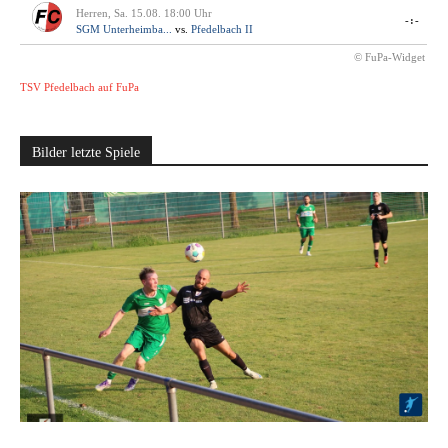
Herren, Sa. 15.08. 18:00 Uhr
-:-
SGM Unterheimba...
vs.
Pfedelbach II
© FuPa-Widget
TSV Pfedelbach auf FuPa
Bilder letzte Spiele