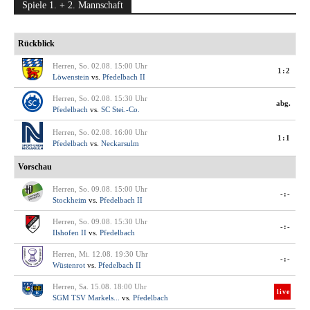
Spiele 1. + 2. Mannschaft
Rückblick
Herren, So. 02.08. 15:00 Uhr
1:2
Löwenstein
vs.
Pfedelbach II
Herren, So. 02.08. 15:30 Uhr
abg.
Pfedelbach
vs.
SC Stei.-Co.
Herren, So. 02.08. 16:00 Uhr
1:1
Pfedelbach
vs.
Neckarsulm
Vorschau
Herren, So. 09.08. 15:00 Uhr
-:-
Stockheim
vs.
Pfedelbach II
Herren, So. 09.08. 15:30 Uhr
-:-
Ilshofen II
vs.
Pfedelbach
Herren, Mi. 12.08. 19:30 Uhr
-:-
Wüstenrot
vs.
Pfedelbach II
Herren, Sa. 15.08. 18:00 Uhr
live
SGM TSV Markels...
vs.
Pfedelbach