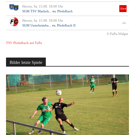
Herren, Sa. 15.08. 18:00 Uhr
live
SGM TSV Markels...
vs.
Pfedelbach
Herren, Sa. 15.08. 18:00 Uhr
-:-
SGM Unterheimba...
vs.
Pfedelbach II
© FuPa-Widget
TSV Pfedelbach auf FuPa
Bilder letzte Spiele