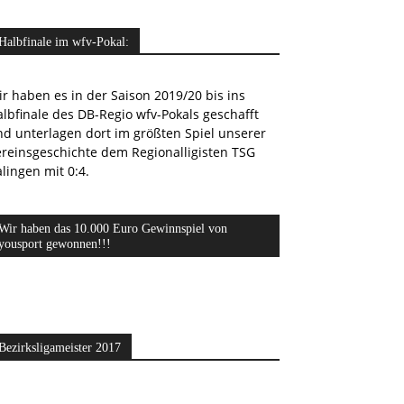
Halbfinale im wfv-Pokal:
r haben es in der Saison 2019/20 bis ins
lbfinale des DB-Regio wfv-Pokals geschafft
nd unterlagen dort im größten Spiel unserer
ereinsgeschichte dem Regionalligisten TSG
lingen mit 0:4.
Wir haben das 10.000 Euro Gewinnspiel von
yousport gewonnen!!!
Bezirksligameister 2017