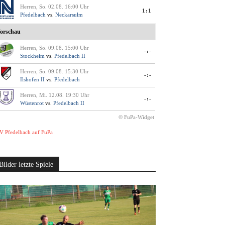
Herren, So. 02.08. 16:00 Uhr
1:1
Pfedelbach
vs.
Neckarsulm
orschau
Herren, So. 09.08. 15:00 Uhr
-:-
Stockheim
vs.
Pfedelbach II
Herren, So. 09.08. 15:30 Uhr
-:-
Ilshofen II
vs.
Pfedelbach
Herren, Mi. 12.08. 19:30 Uhr
-:-
Wüstenrot
vs.
Pfedelbach II
© FuPa-Widget
V Pfedelbach auf FuPa
Bilder letzte Spiele