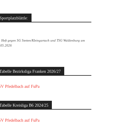
Sportplatzblättle:
. Heft gegen SG Stetten/Kleingartach und TSG Waldenburg am
.05.2026
Tabelle Bezirksliga Franken 2026/27
V Pfedelbach auf FuPa
Tabelle Kreisliga B6 2024/25
V Pfedelbach auf FuPa