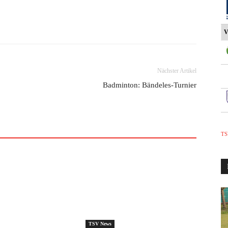
V
Nächster Artikel
Badminton: Bändeles-Turnier
TS
TSV News