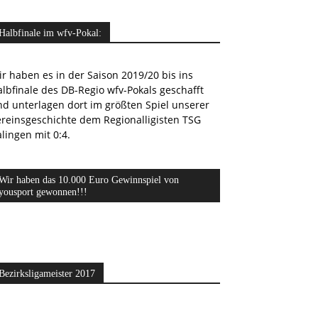
Halbfinale im wfv-Pokal:
r haben es in der Saison 2019/20 bis ins
lbfinale des DB-Regio wfv-Pokals geschafft
nd unterlagen dort im größten Spiel unserer
ereinsgeschichte dem Regionalligisten TSG
lingen mit 0:4.
Wir haben das 10.000 Euro Gewinnspiel von
yousport gewonnen!!!
Bezirksligameister 2017