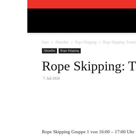
TSV
Start
Aktuelles
Rope Skipping
Rope Skipping: Traini
Pfedelbach
Aktuelles
Rope Skipping
Rope Skipping: T
1911
7. Juli 2020
e.V.
Teilen
Rope Skipping Gruppe 1 von 16:00 – 17:00 Uhr