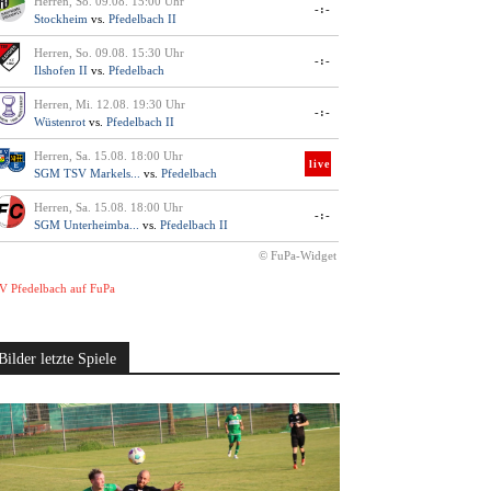
Herren, So. 09.08. 15:00 Uhr
-:-
Stockheim
vs.
Pfedelbach II
Herren, So. 09.08. 15:30 Uhr
-:-
Ilshofen II
vs.
Pfedelbach
Herren, Mi. 12.08. 19:30 Uhr
-:-
Wüstenrot
vs.
Pfedelbach II
Herren, Sa. 15.08. 18:00 Uhr
live
SGM TSV Markels...
vs.
Pfedelbach
Herren, Sa. 15.08. 18:00 Uhr
-:-
SGM Unterheimba...
vs.
Pfedelbach II
© FuPa-Widget
V Pfedelbach auf FuPa
Bilder letzte Spiele