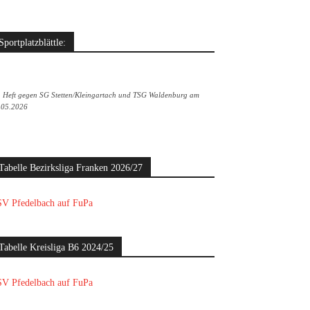
Sportplatzblättle:
. Heft gegen SG Stetten/Kleingartach und TSG Waldenburg am
.05.2026
Tabelle Bezirksliga Franken 2026/27
V Pfedelbach auf FuPa
Tabelle Kreisliga B6 2024/25
V Pfedelbach auf FuPa