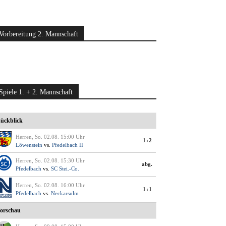
Vorbereitung 2. Mannschaft
Spiele 1. + 2. Mannschaft
ückblick
Herren, So. 02.08. 15:00 Uhr
1:2
Löwenstein
vs.
Pfedelbach II
Herren, So. 02.08. 15:30 Uhr
abg.
Pfedelbach
vs.
SC Stei.-Co.
Herren, So. 02.08. 16:00 Uhr
1:1
Pfedelbach
vs.
Neckarsulm
orschau