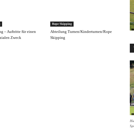
g
Rope Skipping
 – Auftritte für einen
Abteilung Turnen/Kinderturnen/Rope
zialen Zweck
Skipping
Hie
Sp