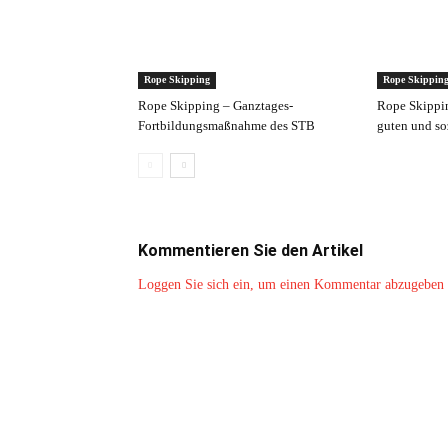
Rope Skipping
Rope Skippin
Rope Skipping – Ganztages-
Rope Skipping
Fortbildungsmaßnahme des STB
guten und so
Kommentieren Sie den Artikel
Loggen Sie sich ein, um einen Kommentar abzugeben