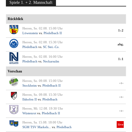
Spiele 1. + 2. Mannschaft
Rückblick
Herren, So. 02.08. 15:00 Uhr
1:2
Löwenstein
vs.
Pfedelbach II
Herren, So. 02.08. 15:30 Uhr
abg.
Pfedelbach
vs.
SC Stei.-Co.
Herren, So. 02.08. 16:00 Uhr
1:1
Pfedelbach
vs.
Neckarsulm
Vorschau
Herren, So. 09.08. 15:00 Uhr
-:-
Stockheim
vs.
Pfedelbach II
Herren, So. 09.08. 15:30 Uhr
-:-
Ilshofen II
vs.
Pfedelbach
Herren, Mi. 12.08. 19:30 Uhr
-:-
Wüstenrot
vs.
Pfedelbach II
Herren, Sa. 15.08. 18:00 Uhr
live
SGM TSV Markels...
vs.
Pfedelbach