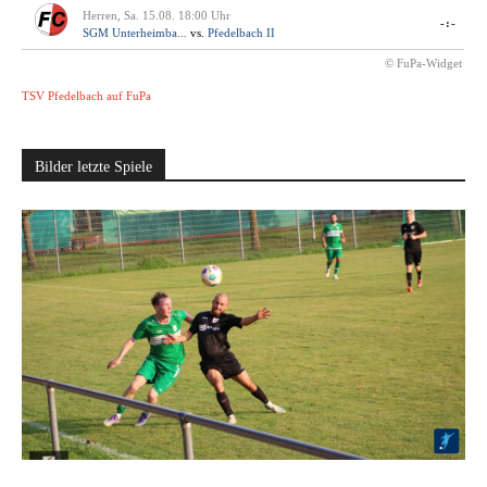
Herren, Sa. 15.08. 18:00 Uhr
-:-
SGM Unterheimba...
vs.
Pfedelbach II
© FuPa-Widget
TSV Pfedelbach auf FuPa
Bilder letzte Spiele