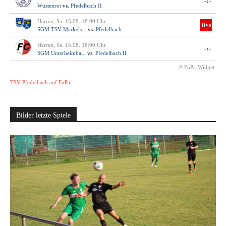
-:-
Wüstenrot
vs.
Pfedelbach II
Herren, Sa. 15.08. 18:00 Uhr
live
SGM TSV Markels...
vs.
Pfedelbach
Herren, Sa. 15.08. 18:00 Uhr
-:-
SGM Unterheimba...
vs.
Pfedelbach II
© FuPa-Widget
TSV Pfedelbach auf FuPa
Bilder letzte Spiele