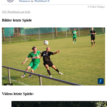
Wüstenrot
vs.
Pfedelbach II
© FuPa-Widget
TSV Pfedelbach auf FuPa
Bilder letzte Spiele
Videos letzte Spiele: