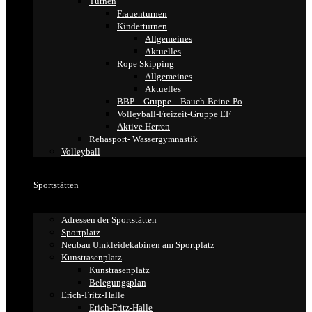
Turnen
Frauenturnen
Kinderturnen
Allgemeines
Aktuelles
Rope Skipping
Allgemeines
Aktuelles
BBP – Gruppe = Bauch-Beine-Po
Volleyball-Freizeit-Gruppe EF
Aktive Herren
Rehasport- Wassergymnastik
Volleyball
Sportstätten
Adressen der Sportstätten
Sportplatz
Neubau Umkleidekabinen am Sportplatz
Kunstrasenplatz
Kunstrasenplatz
Belegungsplan
Erich-Fritz-Halle
Erich-Fritz-Halle