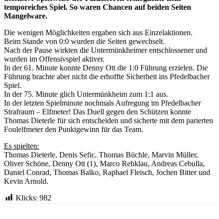
temporeiches Spiel. So waren Chancen auf beiden Seiten
Mangelware.
Die wenigen Möglichkeiten ergaben sich aus Einzelaktionen.
Beim Stande von 0:0 wurden die Seiten gewechselt.
Nach der Pause wirkten die Untermünkheimer entschlossener und
wurden im Offensivspiel aktiver.
In der 61. Minute konnte Denny Ott die 1:0 Führung erzielen. Die
Führung brachte aber nicht die erhoffte Sicherheit ins Pfedelbacher
Spiel.
In der 75. Minute glich Untermünkheim zum 1:1 aus.
In der letzten Spielminute nochmals Aufregung im Pfedelbacher
Strafraum – Elfmeter! Das Duell gegen den Schützen konnte
Thomas Dieterle für sich entscheiden und sicherte mit dem parierten
Foulelfmeter den Punktgewinn für das Team.
Es spielten:
Thomas Dieterle, Denis Sefic, Thomas Büchle, Marvin Müller,
Oliver Schöne, Denny Ott (1), Marco Rehklau, Andreas Cebulla,
Daniel Conrad, Thomas Balko, Raphael Fleisch, Jochen Bitter und
Kevin Arnold.
Klicks:
982