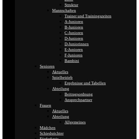
Struktur
Mannschaften
Trainer und Trainingszeiten
A-Junioren
B-Junioren
C-Junioren
D-Junioren
D-Juniorinnen
E-Junioren
F-Junioren
Bambini
Senioren
Aktuelles
Spielbetrieb
Ergebnisse und Tabellen
Abteilung
Beitragsordnung
Ansprechpartner
Frauen
Aktuelles
Abteilung
Allgemeines
Mädchen
Schiedsrichter
Förderkreis