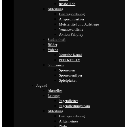
fussball.de
Abteilung
Beitragsordnung
Ansprechpartner
Meistertitel und Aufstiege
Verantwortliche
Aktion Fairplay
Stadionheft
Bilder
Videos
Youtube Kanal
PFEDZES-TV
Sponsoren
Sponsoren
Sponsorenflyer
Spielplakat
Jugend
Aktuelles
Leitung
Jugendleiter
Jugendleitungsteam
Abteilung
Beitragsordnung
Allgemeines
Ziele