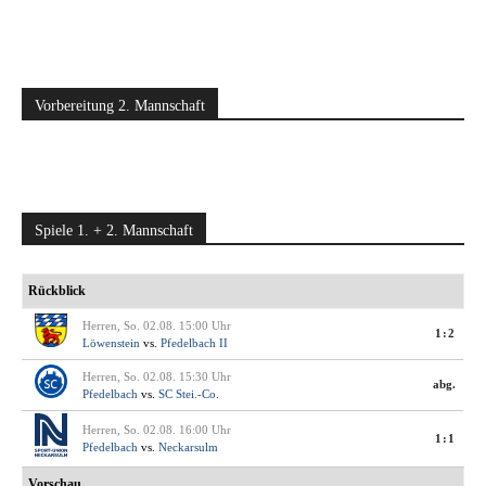
Vorbereitung 2. Mannschaft
Spiele 1. + 2. Mannschaft
Rückblick
Herren, So. 02.08. 15:00 Uhr
1:2
Löwenstein
vs.
Pfedelbach II
Herren, So. 02.08. 15:30 Uhr
abg.
Pfedelbach
vs.
SC Stei.-Co.
Herren, So. 02.08. 16:00 Uhr
1:1
Pfedelbach
vs.
Neckarsulm
Vorschau