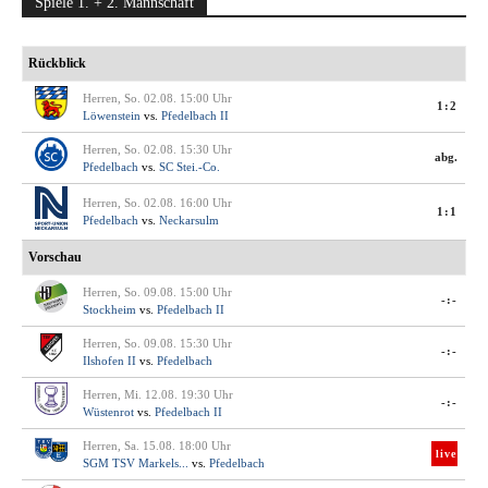
Spiele 1. + 2. Mannschaft
Rückblick
Herren, So. 02.08. 15:00 Uhr
1:2
Löwenstein
vs.
Pfedelbach II
Herren, So. 02.08. 15:30 Uhr
abg.
Pfedelbach
vs.
SC Stei.-Co.
Herren, So. 02.08. 16:00 Uhr
1:1
Pfedelbach
vs.
Neckarsulm
Vorschau
Herren, So. 09.08. 15:00 Uhr
-:-
Stockheim
vs.
Pfedelbach II
Herren, So. 09.08. 15:30 Uhr
-:-
Ilshofen II
vs.
Pfedelbach
Herren, Mi. 12.08. 19:30 Uhr
-:-
Wüstenrot
vs.
Pfedelbach II
Herren, Sa. 15.08. 18:00 Uhr
live
SGM TSV Markels...
vs.
Pfedelbach