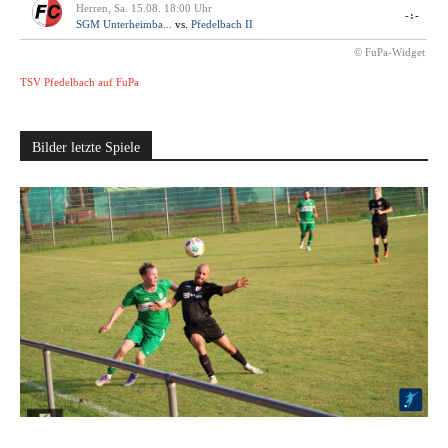
Herren, Sa. 15.08. 18:00 Uhr
-:-
SGM Unterheimba...
vs.
Pfedelbach II
© FuPa-Widget
TSV Pfedelbach auf FuPa
Bilder letzte Spiele