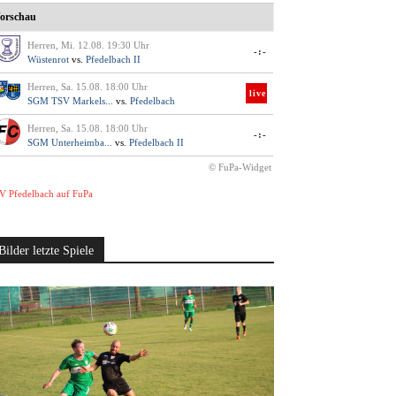
orschau
Herren, Mi. 12.08. 19:30 Uhr
-:-
Wüstenrot
vs.
Pfedelbach II
Herren, Sa. 15.08. 18:00 Uhr
live
SGM TSV Markels...
vs.
Pfedelbach
Herren, Sa. 15.08. 18:00 Uhr
-:-
SGM Unterheimba...
vs.
Pfedelbach II
© FuPa-Widget
V Pfedelbach auf FuPa
Bilder letzte Spiele