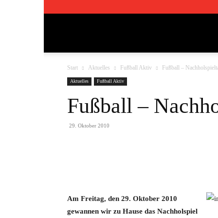
TSV
Start
Aktuelles
Fußball Aktiv
Fußball – Nachholspielt
Pfedelbach
Aktuelles
Fußball Aktiv
Fußball – Nachho
1911
29. Oktober 2010
e.V.
Teilen
Am Freitag, den 29. Oktober 2010
gewannen wir zu Hause das Nachholspiel