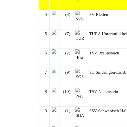
4
(8)
SV Rieden
5
(7)
TURA Untermünkhei
6
(2)
TSV Braunsbach
7
(9)
SG Sindringen/Ernsb
8
(10)
TSV Neuenstein
9
(1)
SSV Schwäbisch Hal