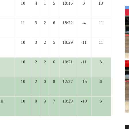
10
4
1
5
18:15
3
13
11
3
2
6
18:22
-4
11
10
3
2
5
18:29
-11
11
10
2
2
6
10:21
-11
8
10
2
0
8
12:27
-15
6
II
10
0
3
7
10:29
-19
3