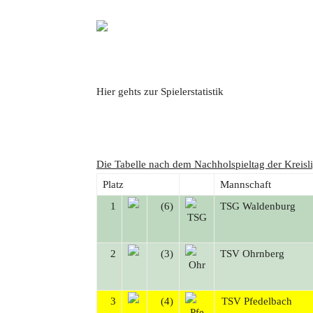
Hier gehts zur Spielerstatistik
Die Tabelle nach dem Nachholspieltag der Kreis
Platz
Mannschaft
1
(6)
TSG Waldenburg
2
(3)
TSV Ohrnberg
3
(4)
TSV Pfedelbach