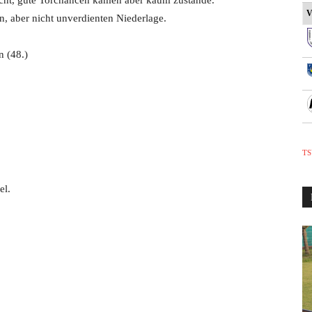
cht, gute Torchancen kamen aber kaum zustande.
V
n, aber nicht unverdienten Niederlage.
n (48.)
TS
el.