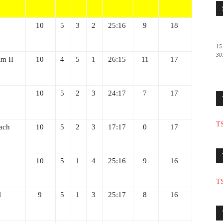
10
5
3
2
25:16
9
18
15
30
m II
10
4
5
1
26:15
11
17
10
5
2
3
24:17
7
17
TS
ach
10
5
2
3
17:17
0
17
10
5
1
4
25:16
9
16
TS
l
9
5
1
3
25:17
8
16