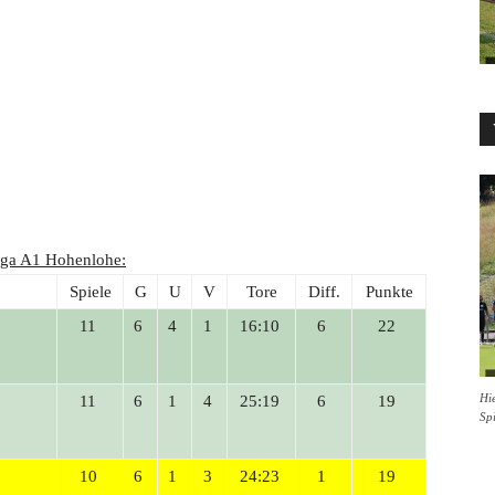
liga A1 Hohenlohe:
Spiele
G
U
V
Tore
Diff.
Punkte
11
6
4
1
16:10
6
22
Hie
11
6
1
4
25:19
6
19
Sp
10
6
1
3
24:23
1
19