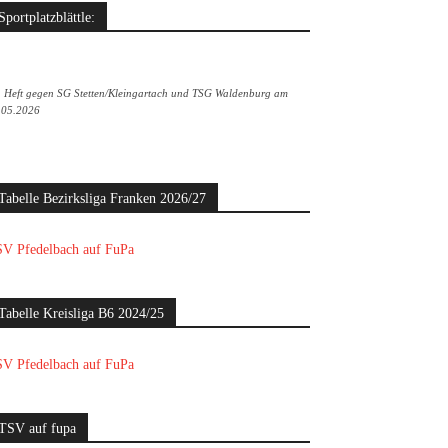
Sportplatzblättle:
. Heft gegen SG Stetten/Kleingartach und TSG Waldenburg am
.05.2026
Tabelle Bezirksliga Franken 2026/27
V Pfedelbach auf FuPa
Tabelle Kreisliga B6 2024/25
V Pfedelbach auf FuPa
TSV auf fupa