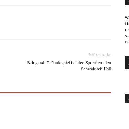
Wi
Ha
u
V
Ba
Nächster Artikel
B-Jugend: 7. Punktspiel bei den Sportfreunden
Schwäbisch Hall