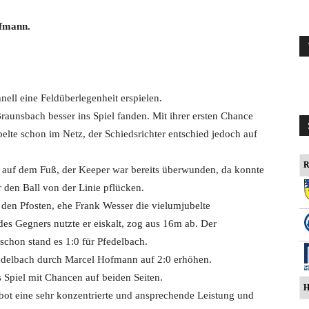
ofmann.
ell eine Feldüberlegenheit erspielen.
Braunsbach besser ins Spiel fanden. Mit ihrer ersten Chance
elte schon im Netz, der Schiedsrichter entschied jedoch auf
R
auf dem Fuß, der Keeper war bereits überwunden, da konnte
r den Ball von der Linie pflücken.
 den Pfosten, ehe Frank Wesser die vielumjubelte
des Gegners nutzte er eiskalt, zog aus 16m ab. Der
schon stand es 1:0 für Pfedelbach.
edelbach durch Marcel Hofmann auf 2:0 erhöhen.
s Spiel mit Chancen auf beiden Seiten.
H
bot eine sehr konzentrierte und ansprechende Leistung und