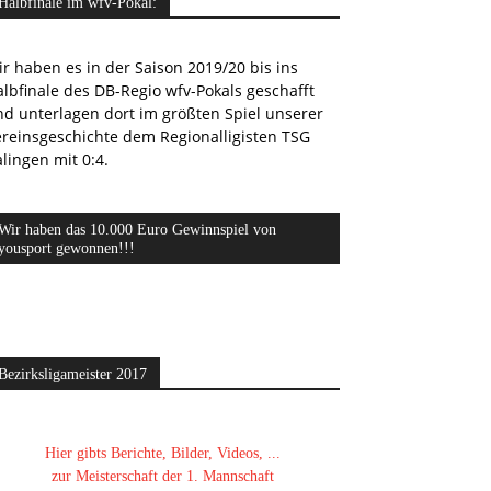
Halbfinale im wfv-Pokal:
r haben es in der Saison 2019/20 bis ins
lbfinale des DB-Regio wfv-Pokals geschafft
nd unterlagen dort im größten Spiel unserer
ereinsgeschichte dem Regionalligisten TSG
lingen mit 0:4.
Wir haben das 10.000 Euro Gewinnspiel von
yousport gewonnen!!!
Bezirksligameister 2017
Hier gibts Berichte, Bilder, Videos, ...
zur Meisterschaft der 1. Mannschaft