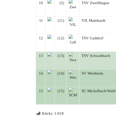
10
(5)
TSV Zweiflingen
11
(11)
VfL Mainhardt
12
(12)
TSV Gaildorf
13
(13)
TSV Schwabbach
14
(14)
SV Westheim
15
(15)
SC Michelbach/Wald 
Klicks:
1.018