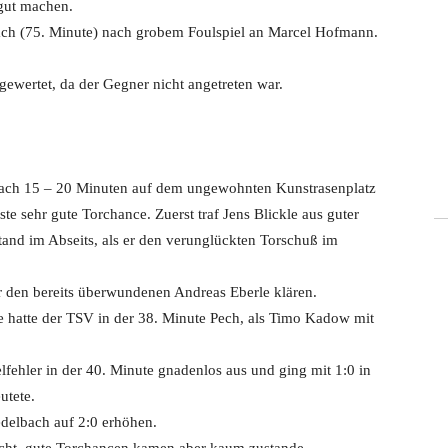
gut machen.
ach (75. Minute) nach grobem Foulspiel an Marcel Hofmann.
ewertet, da der Gegner nicht angetreten war.
nach 15 – 20 Minuten auf dem ungewohnten Kunstrasenplatz
rste sehr gute Torchance. Zuerst traf Jens Blickle aus guter
tand im Abseits, als er den verunglückten Torschuß im
 den bereits überwundenen Andreas Eberle klären.
tie hatte der TSV in der 38. Minute Pech, als Timo Kadow mit
fehler in der 40. Minute gnadenlos aus und ging mit 1:0 in
utete.
delbach auf 2:0 erhöhen.