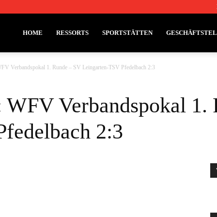
HOME
RESSORTS
SPORTSTÄTTEN
GESCHÄFTSTE
WFV Verbandspokal 1. Runde – SV Leingarten-TSV Pfedelbach 2:3
n: WFV Verbandspokal 1.
Pfedelbach 2:3