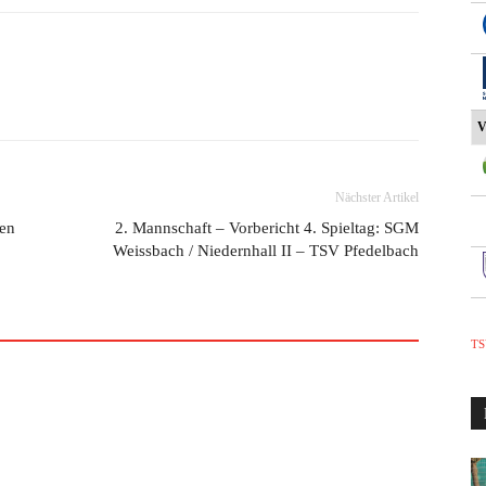
V
Nächster Artikel
ren
2. Mannschaft – Vorbericht 4. Spieltag: SGM
Weissbach / Niedernhall II – TSV Pfedelbach
TS