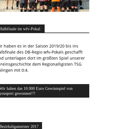
Halbfinale im wfv-Pokal:
r haben es in der Saison 2019/20 bis ins
lbfinale des DB-Regio wfv-Pokals geschafft
nd unterlagen dort im größten Spiel unserer
ereinsgeschichte dem Regionalligisten TSG
lingen mit 0:4.
Wir haben das 10.000 Euro Gewinnspiel von
yousport gewonnen!!!
Bezirksligameister 2017