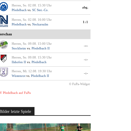
Herren, So. 02.08. 15:30 Uhr
abg.
Pfedelbach
vs.
SC Stei.-Co.
Herren, So. 02.08. 16:00 Uhr
1:1
Pfedelbach
vs.
Neckarsulm
orschau
Herren, So. 09.08. 15:00 Uhr
-:-
Stockheim
vs.
Pfedelbach II
Herren, So. 09.08. 15:30 Uhr
-:-
Ilshofen II
vs.
Pfedelbach
Herren, Mi. 12.08. 19:30 Uhr
-:-
Wüstenrot
vs.
Pfedelbach II
© FuPa-Widget
V Pfedelbach auf FuPa
Bilder letzte Spiele