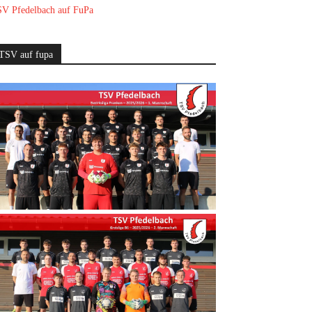
V Pfedelbach auf FuPa
TSV auf fupa