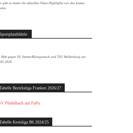
r gibt es immer die aktuellen Video-Highlights von den letzten
ielen
Sportplatzblättle:
. Heft gegen SG Stetten/Kleingartach und TSG Waldenburg am
.05.2026
Tabelle Bezirksliga Franken 2026/27
V Pfedelbach auf FuPa
Tabelle Kreisliga B6 2024/25