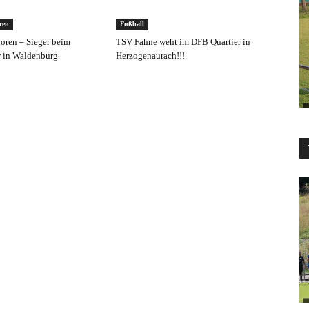
ren
Fußball
ioren – Sieger beim
TSV Fahne weht im DFB Quartier in
r in Waldenburg
Herzogenaurach!!!