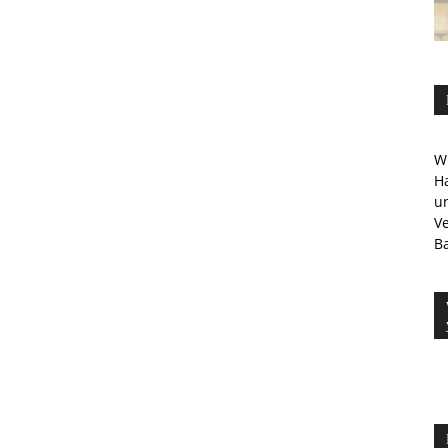
Wi
Ha
u
V
Ba