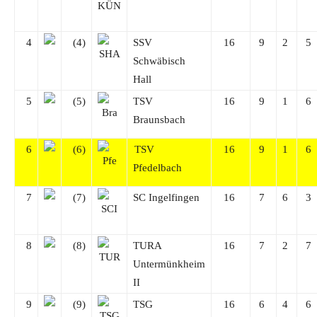
4
(4)
SSV
16
9
2
5
Schwäbisch
Hall
5
(5)
TSV
16
9
1
6
Braunsbach
6
(6)
TSV
16
9
1
6
Pfedelbach
7
(7)
SC Ingelfingen
16
7
6
3
8
(8)
TURA
16
7
2
7
Untermünkheim
II
9
(9)
TSG
16
6
4
6