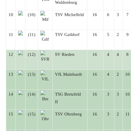
Waldenburg
10
(10)
TSV Michelfeld
16
6
3
7
11
(11)
TSV Gaildorf
16
5
2
9
12
(12)
SV Rieden
16
4
4
8
13
(13)
VfL Mainhardt
16
4
2
10
14
(14)
TSG Bretzfeld
16
3
3
10
II
15
(15)
TSV Ohrnberg
16
3
2
11