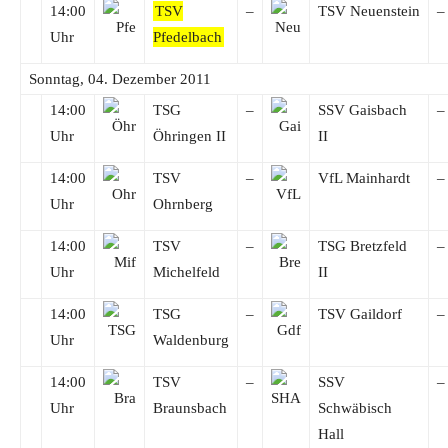
14:00
TSV
–
TSV Neuenstein
–
Uhr
Pfedelbach
Sonntag, 04. Dezember 2011
14:00
TSG
–
SSV Gaisbach
–
Uhr
Öhringen II
II
14:00
TSV
–
VfL Mainhardt
–
Uhr
Ohrnberg
14:00
TSV
–
TSG Bretzfeld
–
Uhr
Michelfeld
II
14:00
TSG
–
TSV Gaildorf
–
Uhr
Waldenburg
14:00
TSV
–
SSV
–
Uhr
Braunsbach
Schwäbisch
Hall