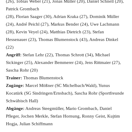
(26), Tobias Weber (21), Jonas Müller (20), Daniel Schnell (20),
Patrick Grombach
(28), Florian Saager (30), Adrian Kraka (27), Dominik Müller
(24), André Peichl (27), Markus Bender (24), Uwe Lachmann
(28), Kevin Veyel (24), Matthias Dietrich (23), Stefan
Hessenauer (23), Thomas Blumenstock (43), Andreas Dinkel
(22)
Angriff:
Stefan Lehr (22), Thomas Schrott (34), Michael
Sickinger (25), Alexander Bemmerer (24), Jens Rittmaier (27),
Sascha Rohr (20)
Trainer:
Thomas Blumenstock
Zugänge:
Marcel Mößner (SC Michelbach/Wald), Yunus
Kocatürk (SG Sindringen/Ernsbach), Sascha Rohr (Sportfreunde
Schwäbisch Hall)
Abgänge:
Andreas Steegmüller, Mario Grombach, Daniel
Pfleger, Jochen Merkle, Stefan Hornung, Ronny Geist, Kujtim
Hogja, Julian Schiffmann