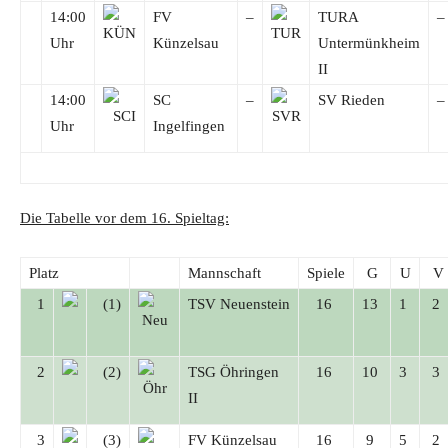
14:00
FV
–
TURA
–
Uhr
Künzelsau
Untermünkheim
II
14:00
SC
–
SV Rieden
–
Uhr
Ingelfingen
Die Tabelle vor dem 16. Spieltag:
Platz
Mannschaft
Spiele
G
U
V
1
(1)
TSV Neuenstein
16
13
1
2
2
(2)
TSG Öhringen
16
10
3
3
II
3
(3)
FV Künzelsau
16
9
5
2