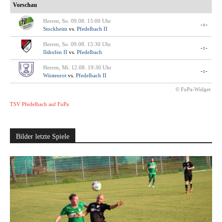
Vorschau
Herren, So. 09.08. 15:00 Uhr
-:-
Stockheim
vs.
Pfedelbach II
Herren, So. 09.08. 15:30 Uhr
-:-
Ilshofen II
vs.
Pfedelbach
Herren, Mi. 12.08. 19:30 Uhr
-:-
Wüstenrot
vs.
Pfedelbach II
© FuPa-Widget
TSV Pfedelbach auf FuPa
Bilder letzte Spiele