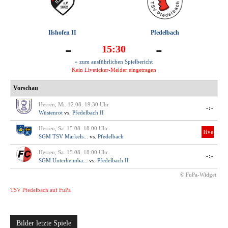
Ilshofen II
Pfedelbach
-
-
15:30
» zum ausführlichen Spielbericht
Kein Liveticker-Melder eingetragen
Vorschau
Herren, Mi. 12.08. 19:30 Uhr
-:-
Wüstenrot
vs.
Pfedelbach II
Herren, Sa. 15.08. 18:00 Uhr
live
SGM TSV Markels...
vs.
Pfedelbach
Herren, Sa. 15.08. 18:00 Uhr
-:-
SGM Unterheimba...
vs.
Pfedelbach II
© FuPa-Widget
TSV Pfedelbach auf FuPa
Bilder letzte Spiele