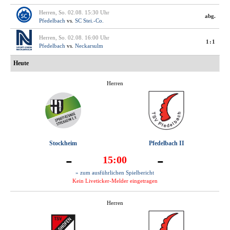
Herren, So. 02.08. 15:30 Uhr
abg.
Pfedelbach
vs.
SC Stei.-Co.
Herren, So. 02.08. 16:00 Uhr
1:1
Pfedelbach
vs.
Neckarsulm
Heute
Herren
Stockheim
Pfedelbach II
-
-
15:00
» zum ausführlichen Spielbericht
Kein Liveticker-Melder eingetragen
Herren