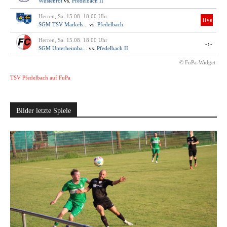
Wüstenrot
vs.
Pfedelbach II
Herren, Sa. 15.08. 18:00 Uhr
live
SGM TSV Markels...
vs.
Pfedelbach
Herren, Sa. 15.08. 18:00 Uhr
-:-
SGM Unterheimba...
vs.
Pfedelbach II
© FuPa-Widget
TSV Pfedelbach auf FuPa
Bilder letzte Spiele