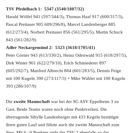
TSV Pfedelbach 1: 5347 (3540/1807/32)
Harald Wölfel 941 (597/344/3), Thomas Haaf 917 (600/317/3),
Pascal Preitauer 905 609/296/8), Marcel Landenberger 885
(612/273/4), Norbert Preitauer 856 (561/295/5), Martin Schuck
843 (561/282/9)
Adler Neckargemünd 2: 5323 (3618/1705/41)
Peter Görner 943 (613/330/2), Heinz Odenwald 915 (618/297/5),
Dirk Winter 901 (622/279/10), Erich Schmiederer 897
(605/292/7), Manfred Albrecht 884 (601/283/5), Dennis Feige
mit 100 Kugeln 390 (273/117/3) + Mike Wähler mit 100 Kugeln
393 (286/107/9)
Die
zweite Mannschaft
war bei der SG ASV Eppelheim 3 zu
Gast. Beide Teams waren noch ohne Punktverlust. Die
überragende Sibylle Landenberger mit 433 Kegeln bestätigte
ihren guten Lauf und führte auch die zweite Mannschaft zum
Sieg. Mit 6 : 0 Punkten steht der TSV 2 ebenfalls an der