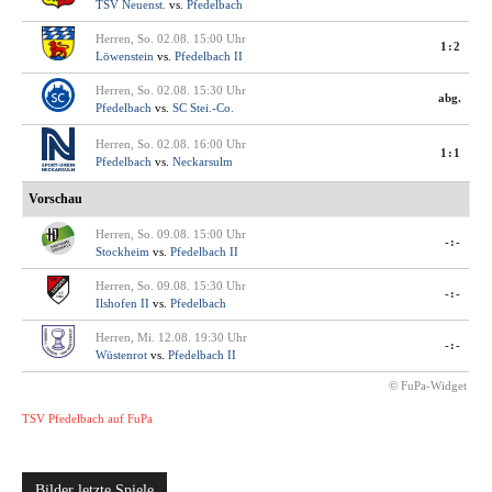
TSV Neuenst.
vs.
Pfedelbach
Herren, So. 02.08. 15:00 Uhr
1:2
Löwenstein
vs.
Pfedelbach II
Herren, So. 02.08. 15:30 Uhr
abg.
Pfedelbach
vs.
SC Stei.-Co.
Herren, So. 02.08. 16:00 Uhr
1:1
Pfedelbach
vs.
Neckarsulm
Vorschau
Herren, So. 09.08. 15:00 Uhr
-:-
Stockheim
vs.
Pfedelbach II
Herren, So. 09.08. 15:30 Uhr
-:-
Ilshofen II
vs.
Pfedelbach
Herren, Mi. 12.08. 19:30 Uhr
-:-
Wüstenrot
vs.
Pfedelbach II
© FuPa-Widget
TSV Pfedelbach auf FuPa
Bilder letzte Spiele