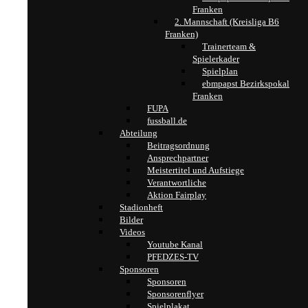
Franken
2. Mannschaft (Kreisliga B6
Franken)
Trainerteam &
Spielerkader
Spielplan
ebmpapst Bezirkspokal
Franken
FUPA
fussball.de
Abteilung
Beitragsordnung
Ansprechpartner
Meistertitel und Aufstiege
Verantwortliche
Aktion Fairplay
Stadionheft
Bilder
Videos
Youtube Kanal
PFEDZES-TV
Sponsoren
Sponsoren
Sponsorenflyer
Spielplakat