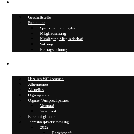
Geschäftstelle
Geschäftstelle
Formulare
Sportversicherungsbüro
Mitgliedsantrag
Kündigung Mitgliedschaft
Satzung
Beitragsordnung
über den TSV
Herzlich Willkommen
Allgemeines
Aktuelles
Organigramm
Organe / Ansprechpartner
Vorstand
Vereinsrat
Ehrenmitglieder
Jahreshauptversammlung
2022
Berichtsheft