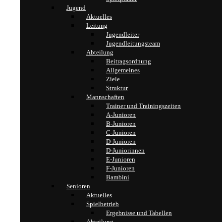
Jugend
Aktuelles
Leitung
Jugendleiter
Jugendleitungsteam
Abteilung
Beitragsordnung
Allgemeines
Ziele
Struktur
Mannschaften
Trainer und Trainingszeiten
A-Junioren
B-Junioren
C-Junioren
D-Junioren
D-Juniorinnen
E-Junioren
F-Junioren
Bambini
Senioren
Aktuelles
Spielbetrieb
Ergebnisse und Tabellen
Abteilung