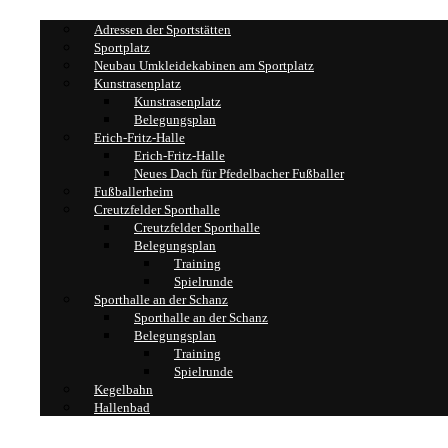
Adressen der Sportstätten
Sportplatz
Neubau Umkleidekabinen am Sportplatz
Kunstrasenplatz
Kunstrasenplatz
Belegungsplan
Erich-Fritz-Halle
Erich-Fritz-Halle
Neues Dach für Pfedelbacher Fußballer
Fußballerheim
Creutzfelder Sporthalle
Creutzfelder Sporthalle
Belegungsplan
Training
Spielrunde
Sporthalle an der Schanz
Sporthalle an der Schanz
Belegungsplan
Training
Spielrunde
Kegelbahn
Hallenbad