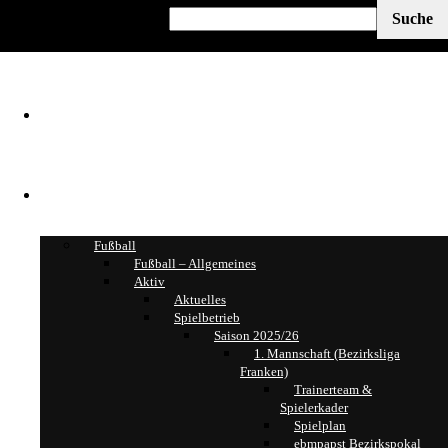
Home
Ressorts
Fußball
Fußball – Allgemeines
Aktiv
Aktuelles
Spielbetrieb
Saison 2025/26
1. Mannschaft (Bezirksliga
Franken)
Trainerteam &
Spielerkader
Spielplan
ebmpapst Bezirkspokal