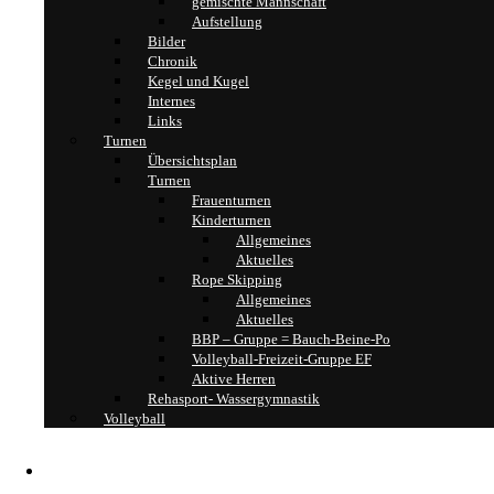
gemischte Mannschaft
Aufstellung
Bilder
Chronik
Kegel und Kugel
Internes
Links
Turnen
Übersichtsplan
Turnen
Frauenturnen
Kinderturnen
Allgemeines
Aktuelles
Rope Skipping
Allgemeines
Aktuelles
BBP – Gruppe = Bauch-Beine-Po
Volleyball-Freizeit-Gruppe EF
Aktive Herren
Rehasport- Wassergymnastik
Volleyball
Sportstätten