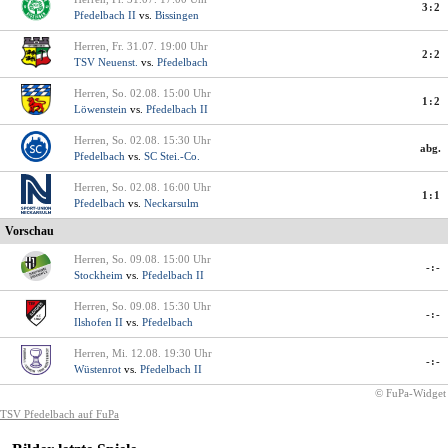
3:2
Pfedelbach II
vs.
Bissingen
Herren, Fr. 31.07. 19:00 Uhr
2:2
TSV Neuenst.
vs.
Pfedelbach
Herren, So. 02.08. 15:00 Uhr
1:2
Löwenstein
vs.
Pfedelbach II
Herren, So. 02.08. 15:30 Uhr
abg.
Pfedelbach
vs.
SC Stei.-Co.
Herren, So. 02.08. 16:00 Uhr
1:1
Pfedelbach
vs.
Neckarsulm
Vorschau
Herren, So. 09.08. 15:00 Uhr
-:-
Stockheim
vs.
Pfedelbach II
Herren, So. 09.08. 15:30 Uhr
-:-
Ilshofen II
vs.
Pfedelbach
Herren, Mi. 12.08. 19:30 Uhr
-:-
Wüstenrot
vs.
Pfedelbach II
© FuPa-Widget
TSV Pfedelbach auf FuPa