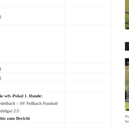
g
g
g
io wfv-Pokal 1. Runde:
delbach – SV Fellbach Fussball
dsliga) 2:5
Hie
hts zum Bericht
Sp