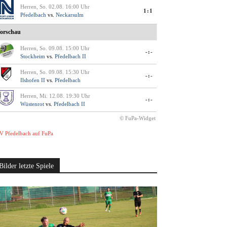
Herren, So. 02.08. 16:00 Uhr
1:1
Pfedelbach
vs.
Neckarsulm
orschau
Herren, So. 09.08. 15:00 Uhr
-:-
Stockheim
vs.
Pfedelbach II
Herren, So. 09.08. 15:30 Uhr
-:-
Ilshofen II
vs.
Pfedelbach
Herren, Mi. 12.08. 19:30 Uhr
-:-
Wüstenrot
vs.
Pfedelbach II
© FuPa-Widget
V Pfedelbach auf FuPa
Bilder letzte Spiele