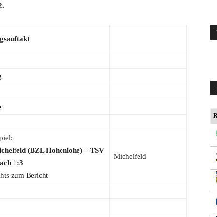
2.
gsauftakt
g
g
R
piel:
chelfeld (BZL Hohenlohe) – TSV
Michelfeld
ach 1:3
hts zum Bericht