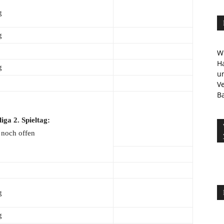
g
g
Wi
Ha
g
u
V
Ba
iga 2. Spieltag:
 noch offen
g
g