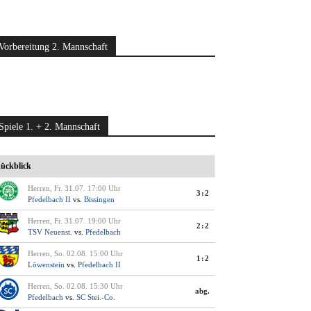
Vorbereitung 2. Mannschaft
Spiele 1. + 2. Mannschaft
ückblick
Herren, Fr. 31.07. 17:00 Uhr
3:2
Pfedelbach II
vs.
Bissingen
Herren, Fr. 31.07. 19:00 Uhr
2:2
TSV Neuenst.
vs.
Pfedelbach
Herren, So. 02.08. 15:00 Uhr
1:2
Löwenstein
vs.
Pfedelbach II
Herren, So. 02.08. 15:30 Uhr
abg.
Pfedelbach
vs.
SC Stei.-Co.