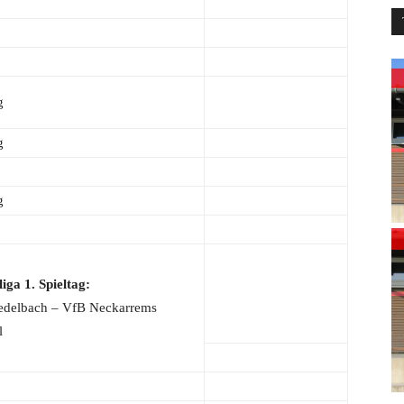
g
g
g
iga 1. Spieltag:
edelbach – VfB Neckarrems
l