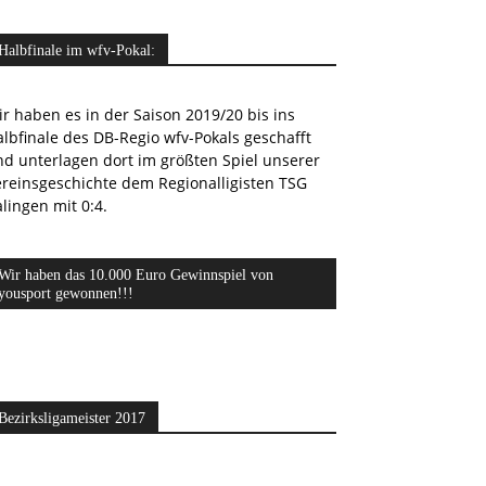
Halbfinale im wfv-Pokal:
r haben es in der Saison 2019/20 bis ins
lbfinale des DB-Regio wfv-Pokals geschafft
nd unterlagen dort im größten Spiel unserer
ereinsgeschichte dem Regionalligisten TSG
lingen mit 0:4.
Wir haben das 10.000 Euro Gewinnspiel von
yousport gewonnen!!!
Bezirksligameister 2017