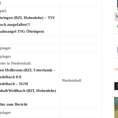
g
piel:
V
ringen (BZL Hohenlohe) – TSV
ach ausgefallen!!!
nalmangel TSG Öhringen)
gslager
gslager
nier in Niedernhall:
TS
on Heilbronn (BZL Unterland) –
edelbach 0:0
Niedernhall
edelbach – SGM
nhall/Weißbach (BZL Hohenlohe)
hts zum Bericht
gslager