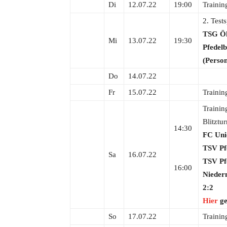
Di
12.07.22
19:00
Trainin
2. Tests
TSG Öh
Mi
13.07.22
19:30
Pfedelb
(Perso
Do
14.07.22
Fr
15.07.22
Trainin
Trainin
Blitztur
14:30
FC Uni
TSV Pf
Sa
16.07.22
TSV Pf
16:00
Nieder
2:2
Hier
ge
So
17.07.22
Trainin