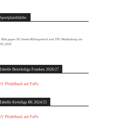
Sportplatzblättle:
. Heft gegen SG Stetten/Kleingartach und TSG Waldenburg am
.05.2026
Tabelle Bezirksliga Franken 2026/27
V Pfedelbach auf FuPa
Tabelle Kreisliga B6 2024/25
V Pfedelbach auf FuPa