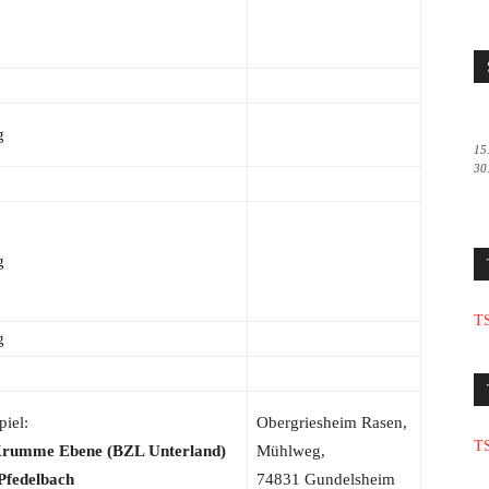
g
15
30
g
TS
g
piel:
Obergriesheim Rasen,
TS
umme Ebene (BZL Unterland)
Mühlweg,
Pfedelbach
74831 Gundelsheim