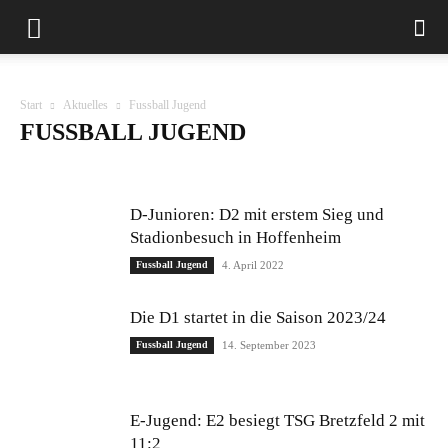
Start
Aktuelles
Fussball Jugend
FUSSBALL JUGEND
100 Jahre TSV
Badminton
Fasching
Fußball
Fußball Aktiv
Fussball Frauen
Fussball Jugend
Fussball Mädchen
Fussball Senioren
D-Junioren: D2 mit erstem Sieg und
Handball
Hauptverein
Kegeln
Kinderturnen
Leichtathletik
Stadionbesuch in Hoffenheim
Rope Skipping
Tennis
Tischtennis
TSV News
Turnen
Fussball Jugend
4. April 2022
Die D1 startet in die Saison 2023/24
Fussball Jugend
14. September 2023
E-Jugend: E2 besiegt TSG Bretzfeld 2 mit
11:2