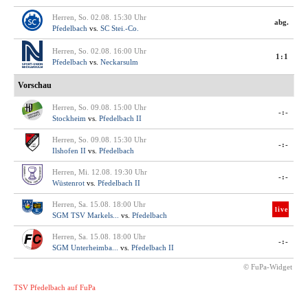
Herren, So. 02.08. 15:30 Uhr
abg.
Pfedelbach
vs.
SC Stei.-Co.
Herren, So. 02.08. 16:00 Uhr
1:1
Pfedelbach
vs.
Neckarsulm
Vorschau
Herren, So. 09.08. 15:00 Uhr
-:-
Stockheim
vs.
Pfedelbach II
Herren, So. 09.08. 15:30 Uhr
-:-
Ilshofen II
vs.
Pfedelbach
Herren, Mi. 12.08. 19:30 Uhr
-:-
Wüstenrot
vs.
Pfedelbach II
Herren, Sa. 15.08. 18:00 Uhr
live
SGM TSV Markels...
vs.
Pfedelbach
Herren, Sa. 15.08. 18:00 Uhr
-:-
SGM Unterheimba...
vs.
Pfedelbach II
© FuPa-Widget
TSV Pfedelbach auf FuPa