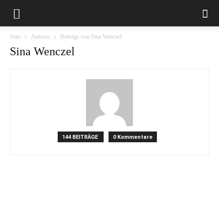
Start
Autoren
Beiträge von Sina Wenczel
Sina Wenczel
144 BEITRÄGE
0 Kommentare