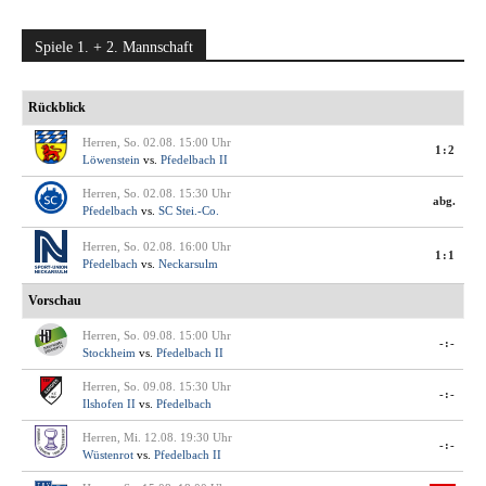
Spiele 1. + 2. Mannschaft
Rückblick
Herren, So. 02.08. 15:00 Uhr
1:2
Löwenstein
vs.
Pfedelbach II
Herren, So. 02.08. 15:30 Uhr
abg.
Pfedelbach
vs.
SC Stei.-Co.
Herren, So. 02.08. 16:00 Uhr
1:1
Pfedelbach
vs.
Neckarsulm
Vorschau
Herren, So. 09.08. 15:00 Uhr
-:-
Stockheim
vs.
Pfedelbach II
Herren, So. 09.08. 15:30 Uhr
-:-
Ilshofen II
vs.
Pfedelbach
Herren, Mi. 12.08. 19:30 Uhr
-:-
Wüstenrot
vs.
Pfedelbach II